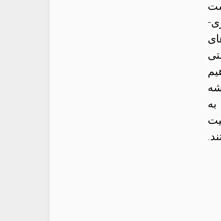
ست
ی-
ای
تی
یم
شه
به
یت
د.