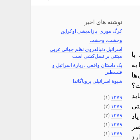
نوشته های اخیر
کرگ موری: بازاندیشی اوکراین
وحشت، وحشت
اسرائیل دنباله‌روی نظم جهانی غربی
با
مبتنی بر نسل‌کشی است
به
یک داستان واقعی دربارهٔ اسرائیل و
فلسطین
ها
شیوهٔ اسرائیلی پروپاگاندا
خت؟
ید
(۱)
۱۳۷۹
تی
(۲)
۱۳۷۹
اد
۱۳۷۹
(۳)
(۱)
۱۳۷۹
صر
(۱)
۱۳۷۹
ارد