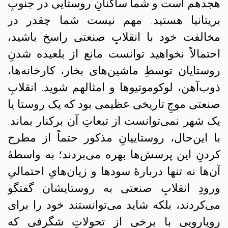
هجدهم است و شما ساکنانِ روستایی در جنوبِ
بریتانیا هستید. مهم نیست شما چقدر در
مخالفت خود با انقلابِ صنعتی راسخ باشید،
احتمالاً نخواهید توانست مانع از بلعیده شدنِ
روستایان توسطِ ماشین‌های بخار، کارخانه‌ها،
ذوب‌آهن، لوکوموتیوها و امثالهم شوید. انقلابِ
صنعتی موجِ تاریخی عظیمی بود که یک روستا یا
یک شهر نمی‌توانست از تبعاتِ آن برکنار بماند.
با این‌حال، روستاییانِ مذکور حتماً از مطرح
کردنِ این پرسش‌ها بهره می‌بردند؛ به واسطهٔ
آن‌ها نه تنها دربارهٔ سودها و زیان‌هایِ احتمالیِ
ورودِ انقلابِ صنعتی به روستایشان گفتگو
می‌کردند، بلکه شاید می‌توانستند خود را برای
رویارویی با برخی از تحولاتِ شگرفی که