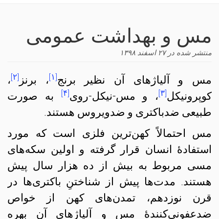
navigation
مس و بهداشت عمومی
منتشر شده در
۲۷ اسفند ۱۳۹۸
[۲]
[۱]
مس و آلیاژهای آن نظیر برنج
، برنز
،
[۴]
[۳]
کوپرونیکل
، و مس-نیکل-روی
به صورت
طبیعی ضدباکتری و ضدویروس هستند.
مس احتمالاً کهن‌ترین فلزی است که مورد
استفادهٔ انسان قرار گرفته و اولین سکه‌های
مسی مربوط به بیش از ده هزار سال پیش
هستند. مدت‌ها پیش از شناختنِ باکتری‌ها در
قرن نوزدهم، تمدن‌های کهن از خواص
ضدعفونی‌کنندهٔ مس و آلیاژهای آن بهره