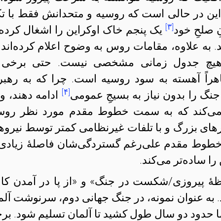
 در حالی است که روسیه و متحدانش فقط با تک
[۳]
 صلحِ خود
یک پنجم خاک اوکراین را اشغال کرده‌ا
 به علاوه، مقامات روس به وضوح اعلام کرده‌اند 
بع هیچ جدول زمانی مشخصی نیست. حتی برخی 
ظاهراً آهسته به سود روسیه است. چرا که به رهبر
[۴]
نگ را بدون نیاز به بسیجِ عمومی
ادامه دهند، و 
ب می‌کند که به سمت خطوط مقدم مورد نظر روس
هرهای بزرگ و با تلفات غیرنظامی کمتر توسط نیروه
ن خطوط مقدم علی‌رغم گستردگی‌شان فاصلهٔ زیادی 
را ساده‌تر می‌کند.
ظهٔ پیروزی/شکست در جنگ» و «از پا در آمدن کا
ه عنوان نمونه، در جنگ جهانی دوم، سرنوشت آلم
دود دو سال طول کشید تا آلمان تسلیم شود. بر