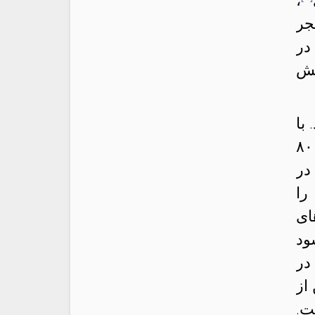
،
بحران نفت در دههٔ ۱۹۷۰ منجر
در
یش
با
این حال پیش‌بینی می‌شود خانه‌های بریتانیایی تا آغاز ماه اکتبر شاهد افزایش ۸۰
ت که در
را
ای
ود
در
ن تن از
ت.