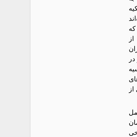
یه
ند
که
از
ان
در
یه
ای
از
مل
ان
خی