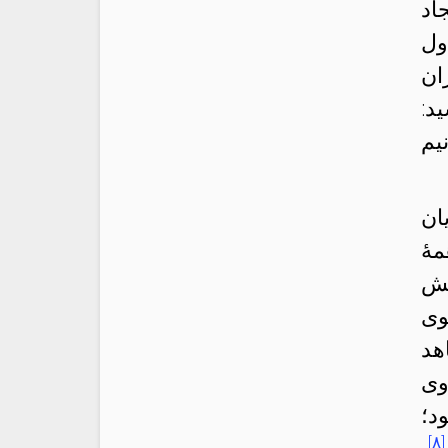
اد
ول
ان
د:
یم
ان
هٔ
هش
وی
هد
وی
د؛
[۸]