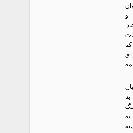
ان
 و
د.
ات
که
ای
مه
ان
به
نگ
به
یه