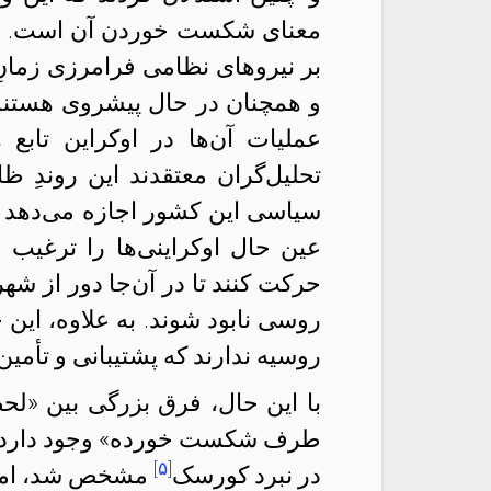
معنای شکست خوردن آن است. این
بر نیروهای نظامی فرامرزی زمانِ
و همچنان در حال پیشروی هستند.
عملیات آن‌ها در اوکراین تا
تحلیل‌گران معتقدند این روندِ 
سیاسی این کشور اجازه می‌دهد ج
عین حال اوکراینی‌ها را ترغی
حرکت کنند تا در آن‌جا دور از ش
روسی نابود شوند. به علاوه، ای
روسیه ندارند که پشتیبانی و تأمین 
با این حال، فرق بزرگی بین «لح
طرف شکست خورده» وجود دارد. ب
[۵]
در نبرد کورسک
مشخص شد، اما ح