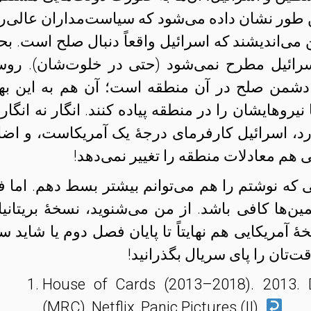
طور نشان داده می‌شود که سیاست‌مداران عالی‌رتب
می‌اندیشند که اسرائیل واقعاً دنبال صلح است. بح
ائیل مطرح نمی‌شود (حتی در خلوت‌شان). روس
شمن صلح در آن منطقه است؛ آن هم به این بهان
یروهایشان را در منطقه پیاده کنند. انگار نه انگار 
ارد، اسرائیل کارفرمای درجهٔ یک آمریکاست، و اضا
هم معادلات منطقه را تغییر نمی‌دهد!
یی که نوشتم را هم می‌توانم بیشتر بسط دهم. اما ف
‌ها کافی باشد. از من می‌شنوید، نسخهٔ بریتانیا
هٔ آمریکایی هم نهایتاً تا پایان فصل دوم یا شاید س
‌تان را پای سریال بگذرانید!
House of Cards (2013–2018). 2013. 
(MRC), Netflix, Panic Pictures (II).