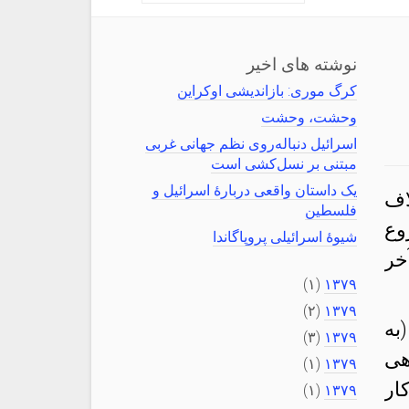
نوشته های اخیر
کرگ موری: بازاندیشی اوکراین
وحشت، وحشت
اسرائیل دنباله‌روی نظم جهانی غربی
مبتنی بر نسل‌کشی است
یک داستان واقعی دربارهٔ اسرائیل و
اف
فلسطین
وع
شیوهٔ اسرائیلی پروپاگاندا
خر
(۱)
۱۳۷۹
(۲)
۱۳۷۹
به
(۳)
۱۳۷۹
هی
(۱)
۱۳۷۹
ار
(۱)
۱۳۷۹