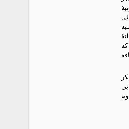
هٔ
ثی
یه
هٔ
که
فه
کر
یی
وم