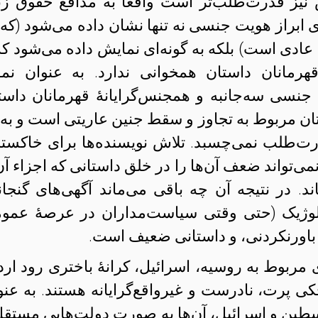
یز قدرت‌طلب‌تر است واقعاً به مدافع حقوق زنا
 ابراز هویت جنسی نه تنها نشان داده می‌شود (که 
عادی است) بلکه به گونه‌ای نمایش داده می‌شود که 
انان داستان همخوانی ندارد. به عنوان نمو
 جنسی سه‌جانبه و همجنس‌گرایانهٔ قهرمانان داست
تان مربوط به تجاوز و سقط جنین عاریتی است و به 
‌طلب نمی‌چسبد. تلاش نویسنده‌ها برای خاکست
تواند ضعف آن‌ها را در خلق داستانی که اجزاء آن 
د. در نتیجه آن چه باقی می‌ماند آگهی‌های گنجان
لوژیک (حتی وقتی سیاست‌مداران در عرصهٔ عمو
باورنکردنی، و داستانی ضعیف است.
ای مربوط به روسیه، اسرائیل، کرانهٔ باختری رود ارد
پرت، نادرست و غیرواقع‌گرایانه هستند. به عنو
سطین و اسرائیل، آن‌ها به صورت دولت‌هایی مستقل