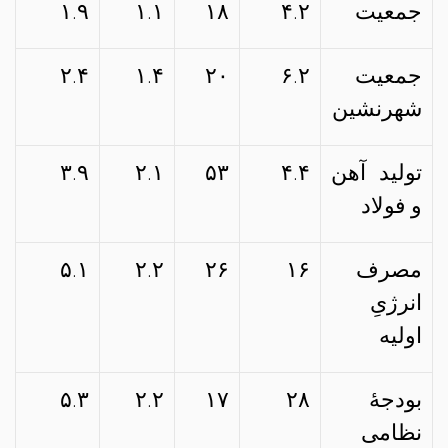
جمعیت
۴.۲
۱۸
۱.۱
۱.۹
جمعیت
۶.۲
۲۰
۱.۴
۲.۴
شهرنشین
تولید آهن
۴.۴
۵۳
۲.۱
۳.۹
و فولاد
مصرف
۱۶
۲۶
۲.۲
۵.۱
انرژیِ
اولیه
بودجهٔ
۲۸
۱۷
۲.۲
۵.۳
نظامی