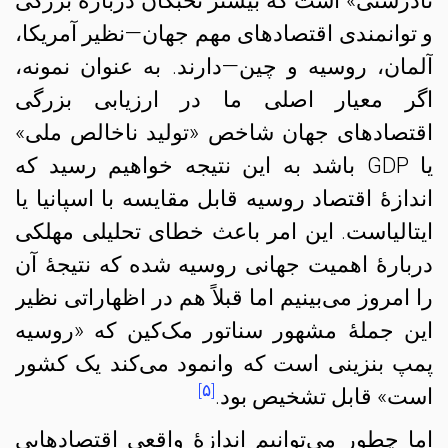
نادرستی» است که بیشتر نخبگان دربارهٔ بزرگی
و توانمندی اقتصادهای مهم جهان—نظیر آمریکا،
آلمان، روسیه و چین—دارند. به عنوان نمونه،
اگر معیار اصلی ما در ارزیابی بزرگی
اقتصادهای جهان شاخص «تولید ناخالص ملی»
یا GDP باشد به این نتیجه خواهیم رسید که
اندازهٔ اقتصاد روسیه قابل مقایسه با اسپانیا یا
ایتالیاست. این امر باعث خطای تحلیلی مهلکی
دربارهٔ اهمیت جهانی روسیه شده که نتیجهٔ آن
را امروز می‌بینیم اما قبلاً هم در اظهاراتی نظیر
این جملهٔ مشهور سناتور مک‌کین که «روسیه
پمپ بنزینی است که وانمود می‌کند یک کشور
[۵]
است» قابل تشخیص بود.
اما چطور می‌توانیم اندازهٔ واقعیِ اقتصادهایی