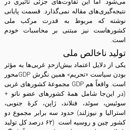
می‌شود. اما این تفاوت‌های جزئی تأثیری در
نتیجه‌گیری‌های مقاله نمی‌گذارد. قسمت پایانی
نوشته که مربوط به قدرت مرکب ملی
کشورهاست نیز مبتنی بر محاسبات خودم
است.
تولید ناخالص ملی
یکی از دلایل اعتماد بیش‌از‌حدِ غربی‌ها به مؤثر
بودن سیاست «تحریم» همین نگرش GDPمحور
است. واقعاً هم GDP مجموعهٔ کشورهای غربی
(در این‌جا شامل همهٔ کشورهای عضو ناتو +
سوئیس، سوئد، فنلاند، ژاپن، کرهٔ جنوبی،
استرالیا و نیوزلند) حدود سه برابر مجموع دو
کشور چین و روسیه است (۶۲ درصد کل تولید