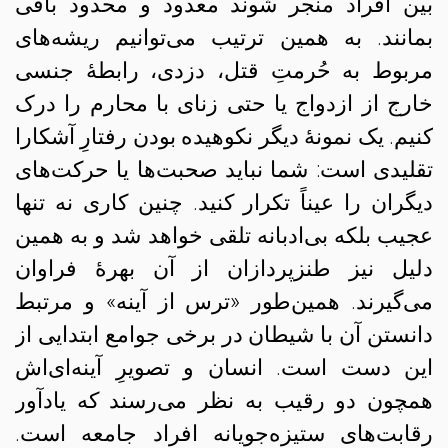
بین افراد منجر شوند معدود و محدود باقی
بمانند. به همین ترتیب می‌توانیم ریشه‌های
مربوط به حُرمتِ قتل، دزدی، رابطهٔ جنسی
خارج از ازدواج یا حتی زنای با محارم را درک
کنیم. یک نمونهٔ دیگر نکوهیده بودن رفتارِ آشکارا
تقلیدی است: شما نباید صحبت‌ها یا حرکت‌های
دیگران را عیناً تکرار کنید. چنین کاری نه تنها
عجیب بلکه بی‌ادبانه تلقی خواهد شد و به همین
دلیل نیز طنزپردازان از آن بهرهٔ فراوان
می‌گیرند. همین‌طور «ترس از آینه» و مرتبط
دانستن آن با شیطان در برخی جوامع ابتدایی از
این دست است. انسان و تصویرِ آینه‌‌ای‌اش
همچون دو رقیب به نظر می‌رسند که یادآور
رقابت‌های ستیزه‌جویانه افراد جامعه است.