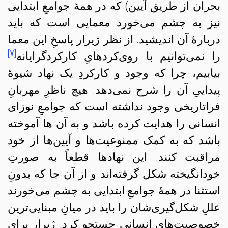
بحران از طریق آیین) که در همهٔ جوامعِ ابتدایی
نیز به چشم می‌خورد معمایی است که باید
دربارهٔ آن اندیشید. از نظر ژیرار پاسخِ این معما
[۷]
را نمی‌توانیم با روی‌کردهایِ کارکردگرایانه
بیابیم، چرا که وجود و کارکردِ یک نهاد شیوهٔ
پیداییِ آن را شرح نمی‌دهد. هیچ ناظرِ مهربانِ
فراتاریخی وجود نداشته است که جوامعِ نوزای
انسانی را هدایت کرده باشد و به آن ها آموخته
باشد که به کمک ممنوعیت‌ها و آیین‌ها از خود
مراقبت کنند. این نهادها قطعاً به صورتِ
خودانگیخته شکل گرفته‌اند و از آن‌ جا که بدونِ
استثنا در همهٔ جوامعِ ابتدایی به چشم می‌خورند
عللِ شکل‌گیری‌شان را باید در میانِ مبنایی‌ترین
خصوصیت‌های انسانی جستجو کرد. ژیرار برای