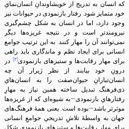
که انسان به تدریج از خویشاوندانِ انسان‌نمایِ
خود متمایز شود. رفتار بازنمودی در حیوانات نیز
وجود دارد، اما در انسان به شکل چشم‌گیری
نیرومندتر است و در نتیجه غریزه‌ها دیگر
نمی‌توانند آن را مهار کنند. به این ترتیب جوامع
انسانی برای ایجاد نظم و ماندگاری باید راهی
[۲]
برای مهار رقابت‌ها و ستیزهای بازنمودی
در
درونِ خود بیابند. از نظر ژیرار آن چه
انسان‌تبارانِ حیوان‌صفت را به انسان‌هایِ
ذی‌فرهنگ تبدیل ساخته همین نیاز به مهارِ
رفتارهایِ بازنمودی—به شیوه‌ای که از غریزه‌‌ها
موثرتر باشد—بوده است. یعنی همهٔ فرهنگ‌های
جهان به واسطهٔ تلاشِ تدریجیِ جوامعِ انسانی
برای مهارِ رقابت‌ها و ستیزهایِ بازنمودی شکل