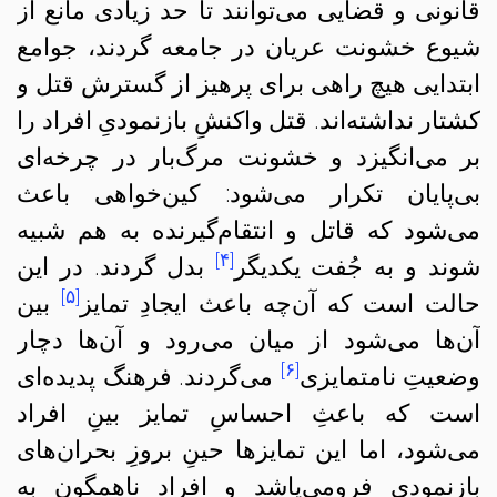
قانونی و قضایی می‌توانند تا حد زیادی مانع از
شیوع خشونت عریان در جامعه گردند،‌ جوامع
ابتدایی هیچ راهی برای پرهیز از گسترش قتل و
کشتار نداشته‌اند. قتل واکنشِ بازنمودیِ افراد را
بر می‌انگیزد و خشونت مرگ‌بار در چرخه‌ای
بی‌پایان تکرار می‌شود: کین‌خواهی باعث
می‌شود که قاتل و انتقام‌گیرنده به هم شبیه
[۴]
شوند و به جُفت‌ یکدیگر
بدل گردند. در این
[۵]
حالت است که آن‌چه باعث ایجادِ تمایز
بین
آن‌ها می‌شود از میان می‌رود و آن‌ها دچار
[۶]
وضعیتِ نامتمایزی
می‌گردند. فرهنگ پدیده‌ای
است که باعثِ احساسِ تمایز بینِ افراد
می‌شود، اما این تمایزها حینِ بروزِ بحران‌های
بازنمودی فرومی‌پاشد و افرادِ ناهمگون به