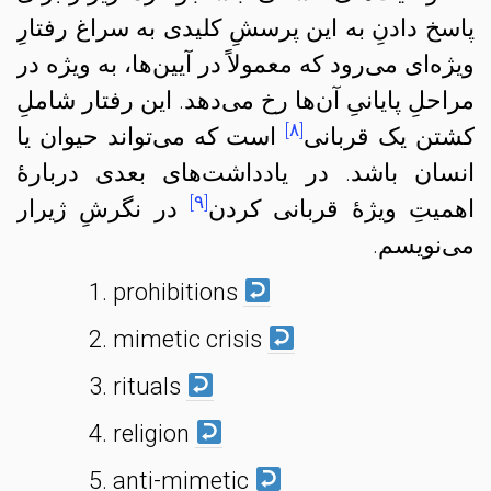
پاسخ دادنِ به این پرسشِ کلیدی به سراغ رفتارِ
ویژه‌ای می‌رود که معمولاً در آیین‌ها، به ویژه در
مراحلِ پایانیِ آن‌ها رخ می‌دهد. این رفتار شاملِ
[۸]
کشتن یک قربانی
است که می‌تواند حیوان یا
انسان باشد. در یادداشت‌های بعدی دربارهٔ
[۹]
اهمیتِ ویژهٔ قربانی کردن
در نگرشِ ژیرار
می‌نویسم.
prohibitions
mimetic crisis
rituals
religion
anti-mimetic