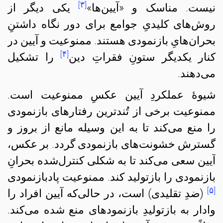
[۳]
نیست. مناسک و «آیین‌ها»
یکی دیگر از
روش‌های کلیدیِ جوامع برای دور نگاه داشتنِ
بحران‌هایِ بازنمودی هستند. ممنوعیت و آیین در
[۴]
کنار یکدیگر ستونِ فقراتِ دین
را تشکیل
می‌دهند.
شیوهٔ عملکردِ آیین عکسِ ممنوعیت‌ است.
ممنوعیت برخی از تُندترین رفتارهای بازنمودی
را منع می‌کند تا به این وسیله مانع از بروز و
گسترش خشونت‌های بازنمودی گردد. بر عکس،
آیین‌ سعی می‌کند تا به شکلی کنترل‌شده بحرانِ
بازنمودی را بازتولید کند. ممنوعیت پادبازنمودی
[۵]
(ضدِ تقلیدی) است، در حالی‌که آیین افراد را
وادار به بازتولیدِ بازنمودهای منع شده می‌کند.