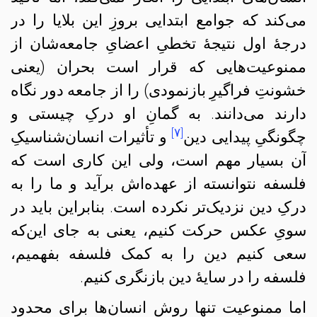
می‌کند که جوامع ابتدایی بروزِ این بلایا را در
درجهٔ اول نتیجهٔ تخطیِ اعضایِ جامعه‌شان از
ممنوعیت‌هایی که قرار است بحران (یعنی
خشونتِ فراگیرِ بازنمودی) را از جامعه دور نگاه
دارند می‌دانند. به گمانِ او درکِ چیستی و
[۷]
چگونگیِ پیدایی دین
و تأثیرات انسان‌شناسیکِ
آن‌ بسیار مهم است، ولی این کاری است که
فلسفه نتوانسته از عهده‌اش برآید و ما را به
درکِ دین نزدیک‌تر نکرده است. بنابراین باید در
سویِ عکس حرکت کنیم، یعنی به جای این‌که
سعی کنیم دین را به کمک فلسفه بفهمیم،
فلسفه را در سایهٔ دین بازنگری کنیم.
اما ممنوعیت تنها روشِ انسان‌ها برای محدود