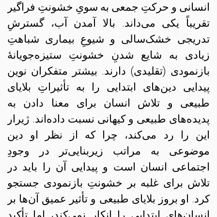
انسانی و حرکتِ جمعی به سویِ خشونتِ فراگیر
تقریباً یکی می‌داند. بالا آمدن آب، گسترشِ
تدریجی خشک‌سالی و شیوعِ بیماری شباهتِ
زیادی به شایع شدنِ خشونتِ ستیزه‌جویانهٔ
بازنمودی (تقلیدی) دارند. بیشتر متفکران نوین
پیدایی‌ دین‌های ابتدایی را به تأثیراتِ بلایای
طبیعی و تلاش انسان برای معنا دادن به
پدیده‌های طبیعی و کیهانی نسبت داده‌اند. ژیرار
این را رد می‌کند، چرا که از نظر او دین
موضوعی به مراتب زیربنایی‌تر در وجودِ
اجتماعی انسان است و پیدایی آن را باید در
تلاش برای غلبه بر خشونتِ بازنمودی جستجو
کرد. او بروز بلایای طبیعی و تأثیر عمیق آن‌ها بر
انسان‌های ابتدایی را انکار نمی‌کند، اما تأکید