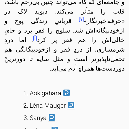
و جامعه‌ای که گاه می‌تواند چنین بی‌رحم باشد،
قلب را متأثر می‌کند. دیوید لاک در
[۷]
«حرفه:خبرنگار»
قربانیِ زندگی پوچ و
ازخودبیگانه‌اش شد. سلوچ را فقر برد و جایِ
[آ]
خالی‌اش را هم فقر پر کرد
. اما دردِ
شرمساری، از دردِ فقر و ازخودبیگانگی هم
تحمل‌ناپذیرتر است و مثل سایه‌ تا دورترینْ
دوردست‌ها همراهِ آدم می‌آید.
Aokigahara
Léna Mauger
Sanya