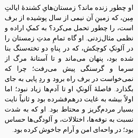
او چطور زنده ماند؟ زمستان‌هایِ کشندهٔ ایالتِ
مِین، که زمینِ آن نیمی از سال پوشیده از برف
است، را چطور تحمل می‌کرد؟ به کمکِ اراده‌ و
نظمی مثال‌زدنی. او گاه تمامِ مدتِ زمستان را
در آلونکِ کوچکش، که در پناهِ دو تخته‌سنگ بنا
شده بود، پنهان می‌ماند و تا آستانهٔ مرگ از
سرما و گرسنگی پیش می‌رفت؛ چرا که
نمی‌خواست در برف راه برود و ردِ پایی به جای
بگذارد. فاصلهٔ آلونکِ او تا آدم‌ها زیاد نبود؛ اما
اولاً بیشه به غایت درهم‌فشرده بود و ثانياً نایت
بسیار مردم‌گریز و محتاط بود. او که به شدت
نسبت به نوفه‌ها، اختلالات، و آلودگی‌ها حساس
بود؛ در واحه‌ای امن و آرام جاخوش کرده بود.