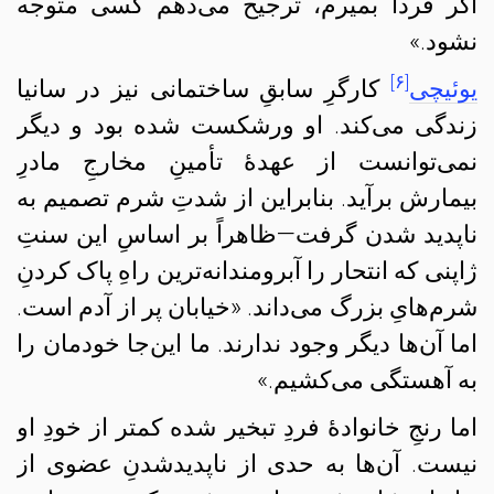
اگر فردا بمیرم، ترجیح می‌دهم کسی متوجه
نشود.»
[۶]
یوئیچی
کارگرِ سابقِ ساختمانی نیز در سانیا
زندگی می‌کند. او ورشکست شده بود و دیگر
نمی‌توانست از عهدهٔ تأمینِ مخارجِ مادرِ
بیمارش برآید. بنابراین از شدتِ شرم تصمیم به
ناپدید شدن گرفت—ظاهراً بر اساسِ این سنتِ
ژاپنی که انتحار را آبرومندانه‌ترین راهِ پاک کردنِ
شرم‌هایِ بزرگ می‌داند. «خیابان پر از آدم است.
اما آن‌ها دیگر وجود ندارند. ما این‌جا خودمان را
به آهستگی می‌کشیم.»
اما رنجِ خانوادهٔ فردِ تبخیر شده کمتر از خودِ او
نیست. آن‌ها به حدی از ناپدیدشدنِ عضوی از