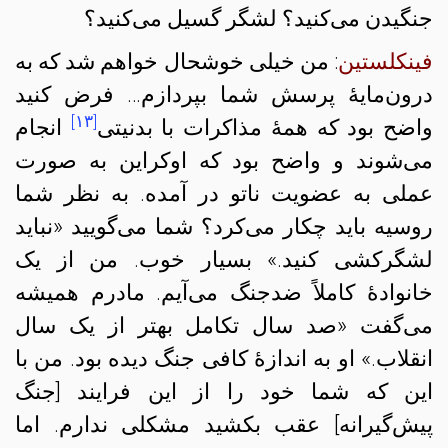
جنگیدن می‌کنید؟ لشگر گسیل می‌کنید؟
فینکلستین
: من خیلی خوشحال خواهم شد که به
درون‌مایهٔ پرسش شما بپردازم… فرض کنید
[۱۳]
واضح بود که همهٔ مذاکرات با بدنیتی
انجام
می‌شوند و واضح بود که اوکراین به صورت
عملی به عضویت ناتو در آمده. به نظر شما
روسیه باید چکار می‌کرد؟ شما می‌گویید «نباید
لشگرکشی کنید.» بسیار خوب. من از یک
خانوادهٔ کاملاً ضدجنگ می‌آیم. مادرم همیشه
می‌گفت «صد سال تکامل بهتر از یک سال
انقلاب.» او به اندازهٔ کافی جنگ دیده بود. من با
این که شما خود را از این فرایند [جنگ
پیش‌گیرانه] عقب بکشید مشکلی ندارم. اما