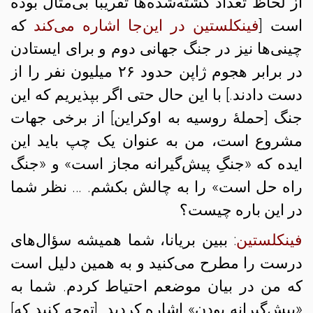
از لحاظ تعداد کشته‌شده‌ها تقریباً بی‌مثال بوده
است [
فینکلستین در این‌جا اشاره می‌کند
که
چینی‌ها نیز در جنگ جهانی دوم و برای ایستادن
در برابر هجوم ژاپن حدود ۲۶ میلیون نفر را از
دست دادند.] با این حال حتی اگر بپذیریم که این
جنگ [حملهٔ روسیه به اوکراین] از برخی جهات
مشروع است، من به عنوان یک چپ باید این
ایده که «جنگِ پیش‌گیرانه مجاز است» و «جنگ
راه حل است» را به چالش بکشم. … نظر شما
در این‌ باره چیست؟
فینکلستین
: ببین بریانا، شما همیشه سؤال‌های
درست را مطرح می‌کنید و به همین دلیل است
که من در بیان موضعم احتیاط کردم. شما به
«پیش‌گیرانه بودن» اشاره کردید. [توجه کنید که]