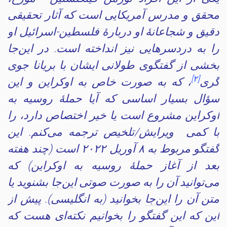
محقق و مدرس آمریکایی است که آثار تحقیقی
دقیق و شجاعانهٔ او دربارهٔ فلسطین-اسرائیل او
را به دردسرهایی نیز انداخته است. در این‌جا
بخشی از گفتگوی طولانی ایشان با بریانا جوی
[۲]
‌گری
، که به صورت خاص به اوکراین و این
سؤال بسیار اساسی که آیا حملهٔ روسیه به
اوکراین مشروع است یا خیر اختصاص دارد، را
با کمی ویرایش/تلخیص ترجمه می‌کنم. این
گفتگو مربوط به ۸ آوریل ۲۰۲۲ است (چند هفته
بعد از آغاز حملهٔ روسیه به اوکراین) که
می‌توانید آن را به صورت صوتی
این‌جا
بشنوید یا
متن آن را
این‌جا
بخوانید (به انگلیسی). پیش از
این که این گفتگو را بخوانیم نکته‌ای هست که