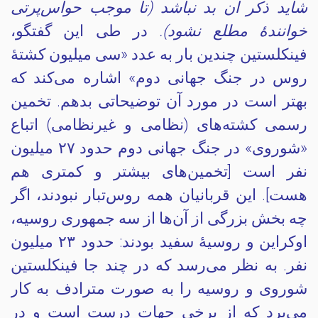
شاید ذکر آن بد نباشد (تا موجب حواس‌پرتی
خوانندهٔ مطلع نشود).
در طی این گفتگو،
فینکلستین چندین بار به عدد «سی میلیون کشتهٔ
روس در جنگ جهانی دوم» اشاره می‌کند که
بهتر است در مورد آن توضیحاتی بدهم. تخمین
رسمی کشته‌های (نظامی و غیرنظامی) اتباع
«شوروی» در جنگ جهانی دوم حدود ۲۷ میلیون
نفر است [تخمین‌های بیشتر و کمتری هم
هست]. این قربانیان همه روس‌تبار نبودند، اگر
چه بخش بزرگی از آن‌ها از سه جمهوری روسیه،
اوکراین و روسیهٔ سفید بودند: حدود ۲۳ میلیون
نفر. به نظر می‌رسد که در چند جا فینکلستین
شوروی و روسیه را به صورت مترادف به کار
می‌برد که از برخی جهات درست است و در