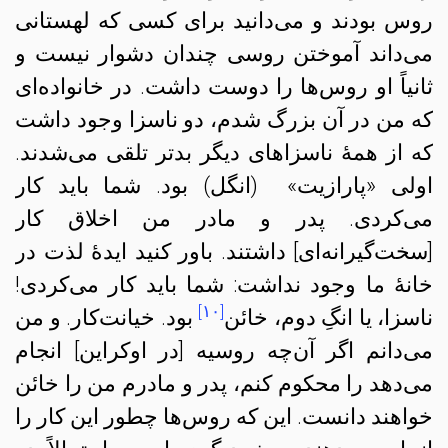
روس بودند و می‌دانید برای کسی که لهستانی
می‌داند آموختن روسی چندان دشوار نیست و
ثانیاً او روس‌ها را دوست داشت. در خانواده‌ای
که من در آن بزرگ شدم، دو ناسزا وجود داشت
که از همهٔ ناسزاهای دیگر بدتر تلقی می‌شدند.
اولی «پارازیت» (انگل) بود. شما باید کار
می‌کردی. پدر و مادر من اخلاق کار
[سخت‌گیرانه‌ای] داشتند. باور کنید ایدهٔ لذت در
خانهٔ ما وجود نداشت: شما باید کار می‌کردی!
[۱۰]
ناسزا، یا انگِ دوم، خائن
بود.
خیانت‌کار. و من
می‌دانم اگر آن‌چه روسیه [در اوکراین] انجام
می‌دهد را محکوم کنم، پدر و مادرم من را خائن
خواهند دانست. این که روس‌ها چطور این کار را