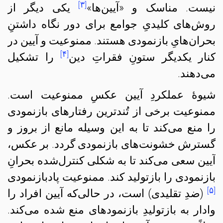
[۳]
نیست. مناسک و «آیین‌ها»
یکی دیگر از
روش‌های کلیدیِ جوامع برای دور نگاه داشتنِ
بحران‌هایِ بازنمودی هستند. ممنوعیت و آیین در
[۴]
کنار یکدیگر ستونِ فقراتِ دین
را تشکیل
می‌دهند.
شیوهٔ عملکردِ آیین عکسِ ممنوعیت‌ است.
ممنوعیت برخی از تُندترین رفتارهای بازنمودی
را منع می‌کند تا به این وسیله مانع از بروز و
گسترش خشونت‌های بازنمودی گردد. بر عکس،
آیین‌ سعی می‌کند تا به شکلی کنترل‌شده بحرانِ
بازنمودی را بازتولید کند. ممنوعیت پادبازنمودی
[۵]
(ضدِ تقلیدی) است، در حالی‌که آیین افراد را
وادار به بازتولیدِ بازنمودهای منع شده می‌کند.