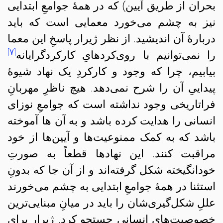
بحران از طریق آیین) که در همهٔ جوامعِ ابتدایی
نیز به چشم می‌خورد معمایی است که باید
دربارهٔ آن اندیشید. از نظر ژیرار پاسخِ این معما
[۷]
را نمی‌توانیم با روی‌کردهایِ کارکردگرایانه
بیابیم، چرا که وجود و کارکردِ یک نهاد شیوهٔ
پیداییِ آن را شرح نمی‌دهد. هیچ ناظرِ مهربانِ
فراتاریخی وجود نداشته است که جوامعِ نوزای
انسانی را هدایت کرده باشد و به آن ها آموخته
باشد که به کمک ممنوعیت‌ها و آیین‌ها از خود
مراقبت کنند. این نهادها قطعاً به صورتِ
خودانگیخته شکل گرفته‌اند و از آن‌ جا که بدونِ
استثنا در همهٔ جوامعِ ابتدایی به چشم می‌خورند
عللِ شکل‌گیری‌شان را باید در میانِ مبنایی‌ترین
خصوصیت‌های انسانی جستجو کرد. ژیرار برای