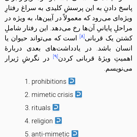
پاسخ دادنِ به این پرسشِ کلیدی به سراغ رفتارِ
ویژه‌ای می‌رود که معمولاً در آیین‌ها، به ویژه در
مراحلِ پایانیِ آن‌ها رخ می‌دهد. این رفتار شاملِ
[۸]
کشتن یک قربانی
است که می‌تواند حیوان یا
انسان باشد. در یادداشت‌های بعدی دربارهٔ
[۹]
اهمیتِ ویژهٔ قربانی کردن
در نگرشِ ژیرار
می‌نویسم.
prohibitions
mimetic crisis
rituals
religion
anti-mimetic