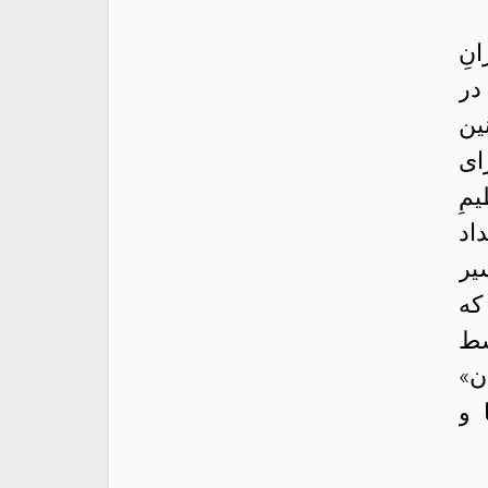
نِ
در
ین
ای
مِ
اد
یر
که
سط
ن»
 و