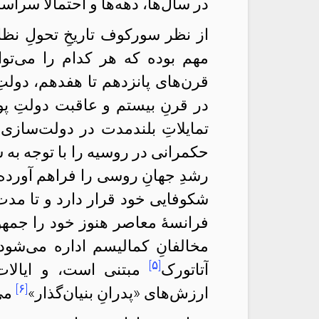
در سال‌ها، دهه‌ها و احتمالاً سراسر
از نظر سورکوف تاریخِ تحولِ نظ
مهم بوده که هر کدام را می‌توان
قرن‌های پانزدهم تا هفدهم، دولتِ
در قرنِ بیستم و عاقبت دولتِ پوت
تمایلاتِ بلندمدت در دولت‌سازی
حکمرانی در روسیه را با توجه به شر
رشدِ جهانِ روسی را فراهم آورده‌ا
شکوفایی خود قرار دارد و تا مدت‌
فرانسهٔ معاصر هنوز خود را جمهو
مخالفانِ کمالیسم اداره می‌شود
[۵]
آتاتورک
مبتنی است، و ایالات 
[۶]
ارزش‌های «پدرانِ بنیان‌گذار»
می‌