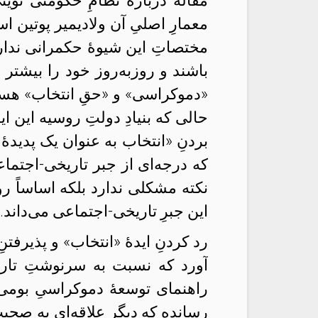
مقاله درباره‌ٔ نظامِ حکومتی ن
معمارِ اصلیِ آن ولادیمیر پوتین
مختصاتِ این شیوهٔ حکمرانی ندار
باشند و روزبه‌روز خود را بیشتر م
«دموکراسی» و «حقِ انتخاب» هستند
حالی که بنیادِ دولتِ روسیه این 
بردنِ «انتخاب به عنوان یک پدیده
که درجه‌ای از جبر تاریخی-اجتماعی
نکته مشکلی ندارد بلکه اساساً ر
این جبرِ تاریخی-اجتماعی می‌داند.
رد کردنِ ایدهٔ «انتخاب» و پذیرفتن
آورد که نسبت به سرنوشتِ تاریخیِ
راهنمای توسعهٔ دموکراسیِ بومی 
رسانده که دیگر علاقه‌ای به صحبت