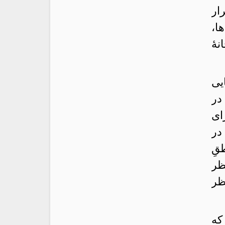
ار
ا،
هٔ
یی
در
ای
در
قِ
ظر
ظر
که