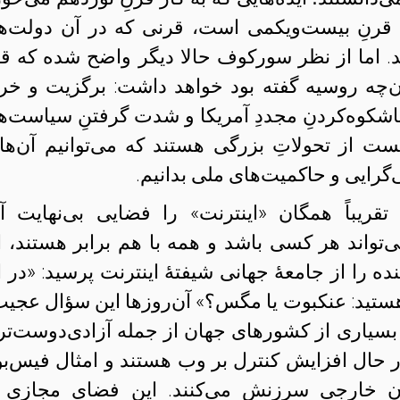
 قرنِ بیست‌و‌یکمی است، قرنی که در آن دولت‌ه
د. اما از نظر سورکوف حالا دیگر واضح شده که قر
ن‌چه روسیه گفته بود خواهد داشت: برگزیت و خر
 و باشکوه‌کردنِ مجددِ آمریکا و شدت گرفتنِ سیاست‌ه
ت از تحولاتِ بزرگی هستند که می‌توانیم آن‌ها 
گرایی و حاکمیت‌های ملی بدانیم.
یباً همگان «اینترنت» را فضایی بی‌نهایت آز
‌تواند هر کسی باشد و همه با هم برابر هستند، ا
ه را از جامعهٔ جهانی شیفتهٔ اینترنت پرسید: «در ا
هستید: عنکبوت یا مگس؟» آن‌روزها این سؤال عجیب
ا بسیاری از کشورهای جهان از جمله آزادی‌دوست‌تر
 حال افزایش کنترل بر وب هستند و امثال فیس‌ب
انِ خارجی سرزنش می‌کنند. این فضایِ مجازی 