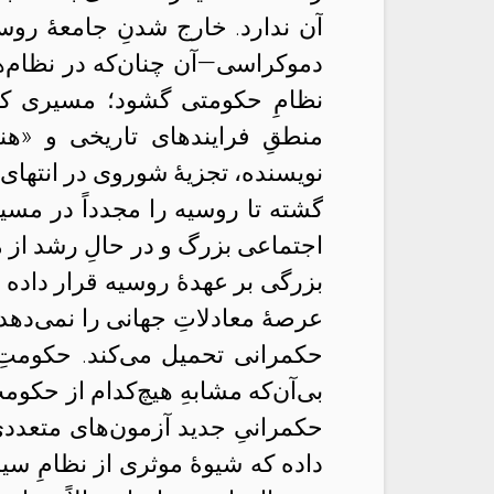
آن ندارد. خارج شدنِ جامعهٔ روس
دموکراسی
—
آن چنان‌که در نظام‌
نظامِ حکومتی گشود؛ مسیری که م
منطقِ فرایندهای تاریخی و «هنرِ
نویسنده، تجزیهٔ شوروی در انتهای
گشته تا روسیه را مجدداً در مسی
اجتماعی بزرگ و در حالِ رشد از م
بزرگی بر عهدهٔ روسیه قرار داده 
عرصهٔ معادلاتِ جهانی را نمی‌دهد
حکمرانی تحمیل می‌کند. حکومتِ 
بی‌آن‌که مشابهِ هیچ‌کدام از حکو
حکمرانیِ جدید آزمون‌های متعدد
داده که شیوهٔ موثری از نظامِ سی