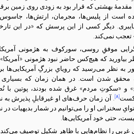
نِ مقدمهٔ بهشتی که قرار بود به زودی روی زمین برقر
 است از پلیس‌ها، مجرمان، ارتش‌ها، جاسوس‌ه
یبری. دیگر کسی از این پرسش که «در این تارخان
عجب نمی‌کند.
‌گرایی موفقِ روسی، سورکوف به هژمونی آمریکا
ر بیاورید که هیچ‌کس حاضر نبود هژمونی «آمریکا» 
 به نظر می‌رسید که رویایِ بزرگِ آمریکایی‌ها بر
هٔ محقق شدن است. در همان زمان که بسیاری 
ریخ» و «سکوتِ مردم» غرق شده بودند، پوتین با نُط
[۸]
کست
. آن زمان حرف‌های او غیرقابلِ پذیرش به ن
ایِ سخنرانی او را می‌توانیم در شمار بدیهیات در ن
یست، حتی خود آمریکایی‌ها.
غربی را نظام‌هایی با ظاهرِ شکیل توصیف می‌کند 