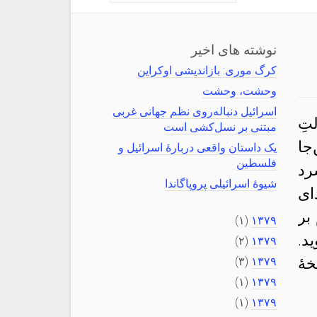
نوشته های اخیر
کرگ موری: بازاندیشی اوکراین
وحشت، وحشت
اسرائیل دنباله‌روی نظم جهانی غربی
تِ
مبتنی بر نسل‌کشی است
جا
یک داستان واقعی دربارهٔ اسرائیل و
فلسطین
رد
شیوهٔ اسرائیلی پروپاگاندا
ای
بر
(۱)
۱۳۷۹
د.
(۲)
۱۳۷۹
هٔ
۱۳۷۹
(۳)
(۱)
۱۳۷۹
(۱)
۱۳۷۹