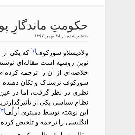
حکومتِ ماندگارِ پو
منتشر شده در
۲۸ بهمن ۱۳۹۷
[۱]
ولادیسلاو سورکوف
که یکی از م
نوینِ روسیه است مقاله‌ای نوشته
خلاصه‌ای از آن را ترجمه کرده‌ام
سورکوف ترسناک و تکان دهنده اس
نظری در نظر گرفت، اما در عینِ حا
نظامِ سیاسی یکی از تأثیرگذارتری
[۳]
این نوشته توسط دمیتری اُرلُف
انگلیسی را ترجمه و تلخیص کرده‌ا