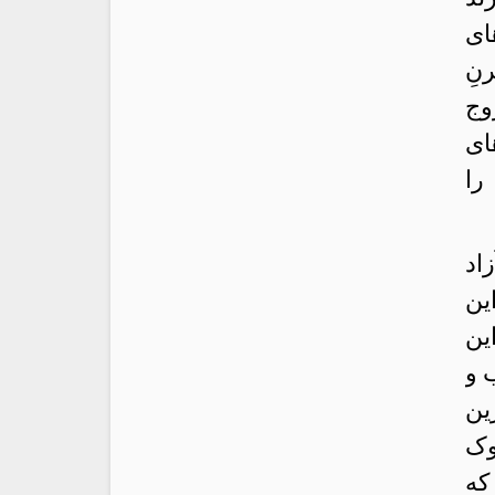
ای
نِ
وج
ای
را
اد
ین
ین
 و
ین
وک
که