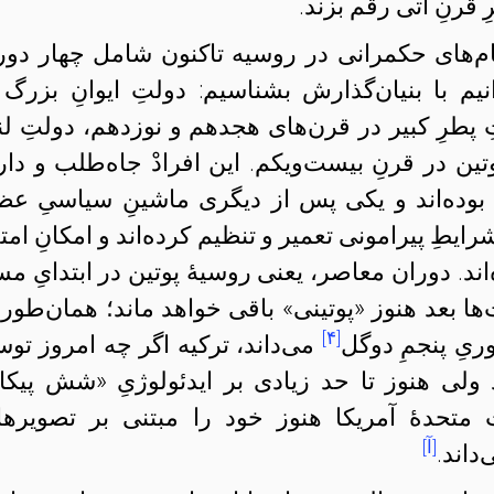
ِ قرنِ آتی رقم بزند.
ام‌های حکمرانی در روسیه تاکنون شامل چهار دورا
یم با بنیان‌گذارش بشناسیم: دولتِ ایوانِ بزرگ 
 پطرِ کبیر در قرن‌های هجدهم و نوزدهم، دولتِ لن
ین در قرنِ بیست‌و‌یکم. این افرادْ جاه‌طلب و دار
 بوده‌اند و یکی پس از دیگری ماشینِ سیاسیِ عظی
ایطِ پیرامونی تعمیر و تنظیم کرده‌اند و امکانِ امتد
ند. دوران معاصر، یعنی روسیهٔ پوتین در ابتدایِ مس
ها بعد هنوز «پوتینی» باقی خواهد ماند؛ همان‌طور 
[۴]
ریِ پنجمِ دوگل
می‌داند، ترکیه اگر چه امروز تو
 ولی هنوز تا حد زیادی بر ایدئولوژیِ «شش پیکا
متحدهٔ آمریکا هنوز خود را مبتنی بر تصویرها
[آ]
داند.