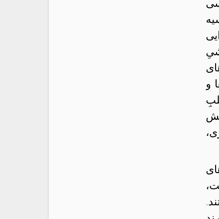
ی‌
یه
یی
یِ
ای
 و
بِ
یش
ی،
ای
ت،
د.
ند