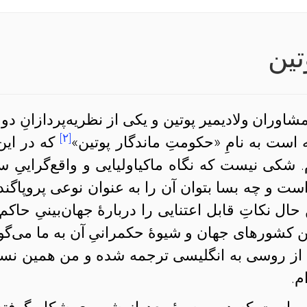
تین
شاوران ولادیمیر پوتین و یکی از نظریه‌پردازانِ دول
[۲]
 است به نامِ «حکومتِ ماندگار پوتین»
که در این‌
. شکی نیست که نگاه ماکیاولیایی و واقع‌گراییِ س
ت و چه بسا بتوان آن را به عنوان نوعی پروپاگند
ل نکاتِ قابل اعتنایی را دربارهٔ جهان‌بینیِ حاکم 
ن کشورهای جهان و شیوهٔ حکمرانیِ آن به ما می‌گوی
از روسی به انگلیسی ترجمه شده و من همین نسخ
م.