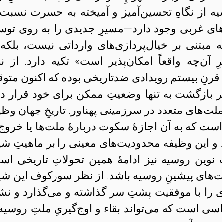
یه از نگاهِ تحسین‌آمیز و آمیخته به حسرت نسبت 
های غربی وجود دارد
—
مسیرِ جدیدی را به روی توسع
بتنی بر خیال‌پردازی‌های وارداتی نیست، بلکه 
 آن‌چه واقعاً امکان‌پذیر است» تکیه دارد. از ن
 قرنِ بیستم رویدادی ضدتاریخی بوده که اکنون متو
ر بازگشت به تنها وضعیتِ ممکن برای خود قرار ده
لت‌های متعدد در سرزمینی پهناور. تاریخِ جهان وظیف
است که به آن اجازهٔ سکوت دربارهٔ ملت‌ها یا خروج 
 و این وظیفه محدودیت‌های معینی را بر ماهیتِ شیو
نوین روسیه نیز ادامهٔ همین تحولاتِ تاریخی اس
مت‌های پیشینِ روسیه باشد. از نظر سورکوف این شیو
ی را با موفقیت پشتِ سر گذاشته و می‌گذارد و نش
اسی است که می‌تواند بقاء و اوج‌گیریِ ملتِ روسیه 