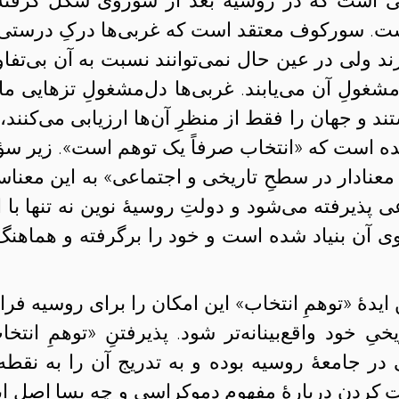
وینی است که در روسیهٔ بعد از شوروی شکل گرفته
 است. سورکوف معتقد است که غربی‌ها درکِ درستی 
ند ولی در عین حال نمی‌توانند نسبت به آن بی‌تفا
شغولِ آن می‌یابند. غربی‌ها دل‌مشغولِ تزهایی مانن
 و جهان را فقط از منظرِ آن‌ها ارزیابی می‌کنند، 
ایده است که «انتخاب صرفاً یک توهم است». زیر سؤ
ٔ معنادار در سطحِ تاریخی و اجتماعی» به این معنا
 پذیرفته می‌شود و دولتِ روسیهٔ نوین نه تنها با ا
وی آن بنیاد شده است و خود را برگرفته و هماهنگ 
ِ ایدهٔ «توهمِ انتخاب» این امکان را برای روسیه فرا
 خود واقع‌بینانه‌تر شود. پذیرفتنِ «توهمِ انتخا
در جامعهٔ روسیه بوده و به تدریج آن را به نقطه‌
 کردن دربارهٔ مفهومِ دموکراسی و چه بسا اصلِ اید