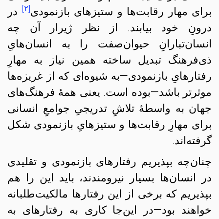
[۲]
برای مهار رقابت‌ها و ستیزهای بازنمودی
در
درونِ خود بیابند. از نظر ژیرار آن چه
انسان‌تبارانِ حیوان‌صفت را به انسان‌هایِ
ذی‌فرهنگ تبدیل ساخته همین نیاز به مهارِ
رفتارهایِ بازنمودی—به شیوه‌ای که از غریزه‌‌ها
موثرتر باشد—بوده است. یعنی همهٔ فرهنگ‌های
جهان به واسطهٔ تلاشِ تدریجیِ جوامعِ انسانی
برای مهارِ رقابت‌ها و ستیزهایِ بازنمودی شکل
گرفته‌اند.
چنان‌چه بپذیریم رفتارهای بازنمودی و تقلیدی
در انسان‌ها بسیار نیرومندند،‌ باید این را هم
بپذیریم که برخی از این رفتارها مالکیت‌طلبانه
خواهند بود—در این‌جا کاری به رفتارهای به