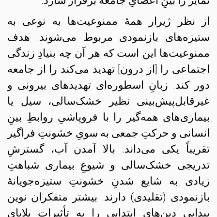
تمایز را بینِ اعضایِ جامعه برقرار سازد.
از نظر ژیرار همهٔ ممنوعیت‌ها به نوعی به
ستیزه‌های بازنمودی مربوط می‌شوند. هدف
ممنوعیت‌ها این است که هر آن چه بنیادِ زندگی
اجتماعی را [از درون] تهدید می‌کند را از جامعه
دور کند. زبانِ اسطوره‌ای تهدیدهای بیرونی و
غیرقابل‌پیش‌بینی نظیر خشک‌سالی، سیل یا
بیماری‌های همه‌گیر را با فروپاشیِ روابطِ بینِ
انسانی و حرکتِ جمعی به سویِ خشونتِ فراگیر
تقریباً یکی می‌داند. بالا آمدن آب، گسترشِ
تدریجی خشک‌سالی و شیوعِ بیماری شباهتِ
زیادی به شایع شدنِ خشونتِ ستیزه‌جویانهٔ
بازنمودی (تقلیدی) دارند. بیشتر متفکران نوین
پیدایی‌ دین‌های ابتدایی را به تأثیراتِ بلایای