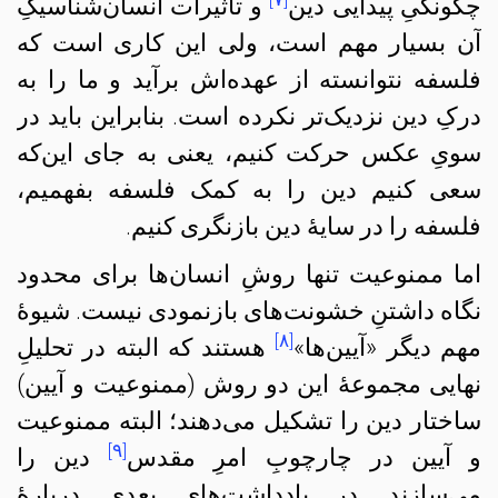
چگونگیِ پیدایی دین
و تأثیرات انسان‌شناسیکِ
آن‌ بسیار مهم است، ولی این کاری است که
فلسفه نتوانسته از عهده‌اش برآید و ما را به
درکِ دین نزدیک‌تر نکرده است. بنابراین باید در
سویِ عکس حرکت کنیم، یعنی به جای این‌که
سعی کنیم دین را به کمک فلسفه بفهمیم،
فلسفه را در سایهٔ دین بازنگری کنیم.
اما ممنوعیت تنها روشِ انسان‌ها برای محدود
نگاه داشتنِ خشونت‌های بازنمودی نیست. شیوهٔ
[۸]
مهم دیگر «آیین‌‌ها»
هستند که البته در تحلیلِ
نهایی مجموعهٔ این دو روش (ممنوعیت و آیین‌)
ساختار دین را تشکیل می‌دهند؛‌ البته ممنوعیت
[۹]
و آیین در چارچوبِ امرِ مقدس
دین را
می‌سازند. در یادداشت‌های بعدی دربارهٔ