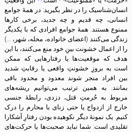
«حُرمت» یا «ممنوعیت»
است.
این واقعیتِ
انسان‌شناسیک را در نظر بگیرید: در همهٔ جوامع
انسانی، چه قدیم و چه جدید، برخی کارها
ممنوع هستند. همهٔ جوامع افرادی که با یکدیگر
زندگی می‌کنند (اعضای خانواده، محله، شهر، …)
را از اعمال خشونت بینِ خود منع می‌کنند، با این
هدف که موقعیت‌ها یا رفتارهایی که ممکن
است به بروزِ خشونتِ واقعی یا رقابتِ شدید
بین افراد منجر شوند معدود و محدود باقی
بمانند. به همین ترتیب می‌توانیم ریشه‌های
مربوط به حُرمتِ قتل، دزدی، رابطهٔ جنسی
خارج از ازدواج یا حتی زنای با محارم را درک
کنیم. یک نمونهٔ دیگر نکوهیده بودن رفتارِ آشکارا
تقلیدی است: شما نباید صحبت‌ها یا حرکت‌های