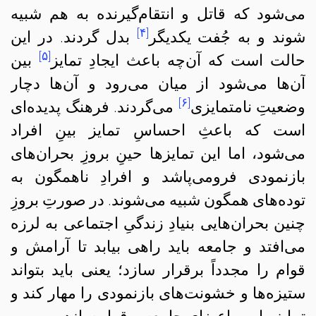
می‌شود که قاتل و انتقام‌گیرنده به هم شبیه
[۴]
شوند و به جُفت‌ یکدیگر
بدل گردند. در این
[۵]
حالت است که آن‌چه باعث ایجادِ تمایز
بین
آن‌ها می‌شود از میان می‌رود و آن‌ها دچار
[۶]
وضعیتِ نامتمایزی
می‌گردند. فرهنگ پدیده‌ای
است که باعثِ احساسِ تمایز بینِ افراد
می‌شود، اما این تمایزها حینِ بروزِ بحران‌های
بازنمودی فرومی‌پاشد و افرادِ ناهمگون به
توده‌های همگون شبیه می‌شوند. در صورتِ بروزِ
چنین بحران‌هایی بنیادِ زندگیِ اجتماعی به لرزه
می‌افتد و جامعه باید راهی بیابد تا آرامش و
قوام را مجدداً برقرار سازد؛ یعنی باید بتواند
ستیزه‌ها و خشونت‌های بازنمودی را مهار کند و