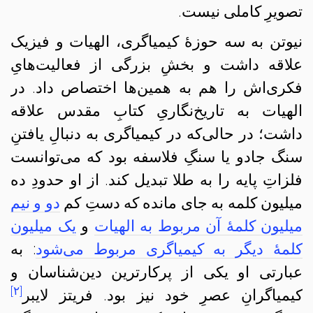
تصویرِ کاملی نیست.
نیوتن به سه حوزهٔ کیمیاگری، الهیات و فیزیک
علاقه داشت و بخشِ بزرگی از فعالیت‌هایِ
فکری‌اش را هم به همین‌ها اختصاص داد. در
الهیات به تاریخ‌نگاریِ کتابِ مقدس علاقه
داشت؛ در حالی‌که در کیمیاگری به دنبالِ یافتنِ
سنگ جادو یا سنگِ فلاسفه بود که می‌توانست
فلزاتِ پایه را به طلا تبدیل کند. از او حدودِ ده
میلیون کلمه به جای مانده که دستِ کم
دو و نیم
میلیون کلمهٔ آن مربوط به الهیات
و
یک میلیون
کلمهٔ دیگر به کیمیاگری مربوط می‌شود
: به
عبارتی او یکی از پرکارترین دین‌شناسان و
[۲]
کیمیاگرانِ عصرِ خود نیز بود. فریتز لایبر