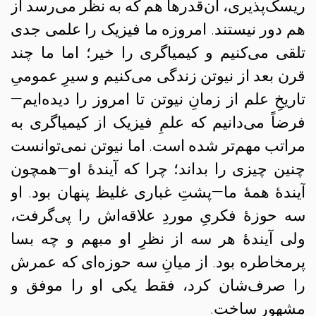
ریسک‌پذیری، آن‌قدرها هم که به نظر می‌رسد از
هم دور نیستند. امروزه ما فیزیک را علمی جدی
تلقی می‌کنیم و کیمیاگری را خیر؛ اما ما چند
قرن بعد از
نیوتن
زندگی می‌کنیم و سیرِ عمومیِ
تاریخِ علم از زمانِ
نیوتن
تا امروز را دیده‌ایم—
فرضاً می‌دانیم که علمِ فیزیک از کیمیاگری به
مراتب مهم‌تر شده است. اما نیوتن نمی‌توانست
چنین چیزی را بداند؛ چرا که آیندهٔ او—همچون
آیندهٔ همهٔ ما—پشتِ غباری غلیظ پنهان بود. او
سه حوزهٔ فکریِ موردِ علاقه‌اش را پی‌گرفت،
ولی آیندهٔ هر سه از نظرِ او مبهم و چه بسا
پرمخاطره بود. از میانِ سه حوزه‌ای که عمرش
را صرف‌شان کرد، فقط یکی او را موفق و
مشهور ساخت.