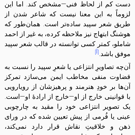
دست کم از لحاظ فنی—مشخص کند. اما این
لزوماً به این معنا نیست که شاعر شدن از
طریق شعر سپید ساده‌تر است. همان‌طور که
هوشنگ ابتهاج نیز ملاحظه کرده، به غیر از احمد
شاملو، کمتر کسی توانسته در قالب شعر سپید
[آ]
موفق باشد.
آن‌چه تصاویرِ انتزاعی یا شعرِ سپید را نسبت به
قضاوت منفی مخاطب ایمن می‌سازد تمرکز
آن‌ها بر خودِ هنرمند و پرهیزشان از رویارویی
با قوانینی خارج از او—خارج از ارادهٔ او—است.
یک تصویر انتزاعی خود را مقید به چارچوبی
عینی یا فُرمی از پیش تعیین شده که در ورای
ذهن و خلاقیتِ نقاش قرار دارد نمی‌کند،