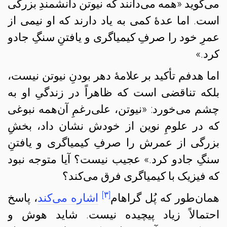
می‌گوید «همه می‌دانند که نیوتن دانشمندِ بزرگی
است. اما عدهٔ کمی به یاد دارند که او نیمی از
عمرِ خود را صرفِ کیمیاگری و یافتنِ سنگِ جادو
کرد.»
اما هدفم تأکید بر علامهٔ دهر بودنِ
نیوتن
نیست،
بلکه تناقضی است که ظاهراً در زندگیِ او به
چشم می‌خورد: «
نیوتن
، علی‌رغمِ آن‌همه نبوغی
که در علومِ نوین از خودش نشان داد، بخشِ
بزرگی از عمرش را صرفِ کیمیاگری و یافتنِ
سنگِ جادو کرد.» عجیب نیست؟ آیا متوجه نبود
که فیزیک با کیمیاگری فرق می‌کند؟
[۳]
همان‌طور که پُل گراهام
‌
اشاره می‌کند
، پاسخ
احتمالاً زیاد پیچیده نیست. شاید هوش و