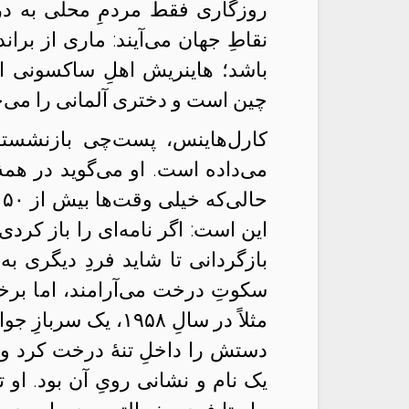
روزگاری فقط مردمِ محلی به درخت
نقاطِ جهان می‌آیند: ماری از برا
باشد؛ هاینریش اهلِ ساکسونی ا
چین است و دختری آلمانی را می‌جو
کارل‌هاینس، پست‌چی بازنشسته
می‌داده است. او می‌گوید در همهٔ
ح
این است: اگر نامه‌ای را باز کرد
بازگردانی تا شاید فردِ دیگری به
سکوتِ درخت می‌آرامند، اما برخی 
مثلاً در سالِ ۱۹۵۸،
دستش را داخلِ تنهٔ درخت کرد و 
یک نام و نشانی رویِ آن بود. او 