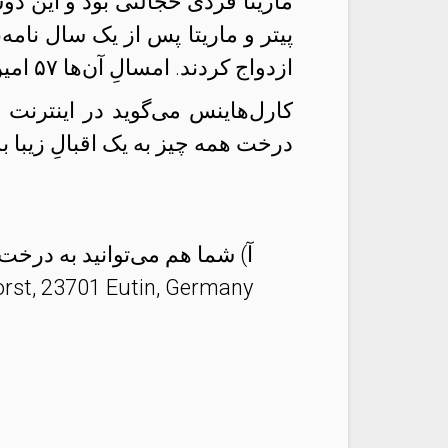
ماریتا فردی خجالتی بود و این دوس
ازدواج کردند. امسالِ آن‌ها ۵۷ امین سالگردِ ازدواج‌شان را جشن می‌گیرند.
کارل‌هاینس می‌گوید در اینترنت 
درخت همه چیز به یک اقبالِ زیبا
orst, 23701 Eutin, Germany