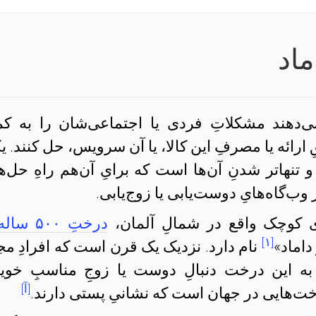
اد
می‌دهند مشکلاتِ فردی یا اجتماعی‌شان را به ک
 ارائه یا مصرفِ این کالا، یا آن سرویس، حل کنند. ی
و تنهاتر شدنِ آن‌ها است که برایِ آن‌هم راهِ حل‌ه
 وب‌گاه‌هایِ دوست‌یابی یا زوج‌یابی.
ری کوچک واقع در شمالِ آلمان،
درختِ ۵۰۰ سا
[۱]
اماد»
نام دارد. نزدیک یک قرن است که افرادِ مج
مه به این درخت دنبالِ دوست یا زوجِ مناسبِ خو
[آ]
خت‌هایی در جهان است که نشانیِ پستی دارند.