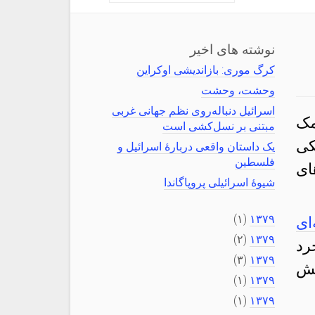
نوشته های اخیر
کرگ موری: بازاندیشی اوکراین
وحشت، وحشت
اسرائیل دنباله‌روی نظم جهانی غربی
مک
مبتنی بر نسل‌کشی است
کی
یک داستان واقعی دربارهٔ اسرائیل و
فلسطین
ای
شیوهٔ اسرائیلی پروپاگاندا
(۱)
۱۳۷۹
له‌ای
(۲)
۱۳۷۹
رد
(۳)
۱۳۷۹
یش
(۱)
۱۳۷۹
(۱)
۱۳۷۹