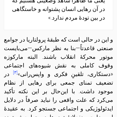
یعنی ما ظاهراً‌ شاهد وضعیتی هستیم که
در آن رهایی انسان پشتوانه‌ و خاستگاهی
در بین تودهٔ مردم ندارد.»
و این در حالی است که طبقهٔ پرولتاریا در جوامع
صنعتی قاعدتاً—بنا به نظر مارکس—می‌بایست
موتور محرکهٔ انقلاب باشند. البته مارکوزه
وقوف کاملی به نقش شیوه‌های اجتماعی
[۳]
«دستکاری، تلقینِ فکری و واپس‌رانی»
در
تضعیف تمنای جمعی برای رهایی از نظام
موجود داشت. با این‌حال بر این نکته تأکید
می‌کرد که علت واقعی را نباید صرفاً در دلایل
ایدئولوژیکی و اجتماعی جستجو کرد. به عقیدهٔ