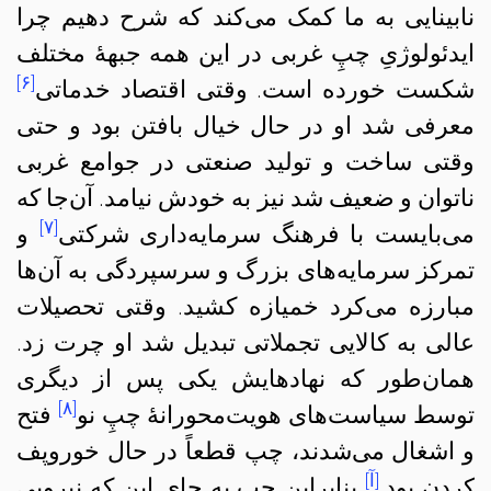
نابینایی به ما کمک می‌کند که شرح دهیم چرا
ایدئولوژیِ چپِ غربی در این همه جبههٔ مختلف
[۶]
شکست خورده است. وقتی اقتصاد خدماتی
معرفی شد او در حال خیال بافتن بود و حتی
وقتی ساخت و تولید صنعتی در جوامع غربی
ناتوان و ضعیف شد نیز به خودش نیامد. آن‌جا که
[۷]
می‌بایست با فرهنگ سرمایه‌داری شرکتی
و
تمرکز سرمایه‌‌های بزرگ و سرسپردگی به آن‌ها
مبارزه می‌کرد خمیازه کشید. وقتی تحصیلات
عالی به کالایی تجملاتی تبدیل شد او چرت زد.
همان‌طور که نهادهایش یکی پس از دیگری
[۸]
توسط سیاست‌های هویت‌محورانهٔ چپِ نو
فتح
و اشغال می‌شدند، چپ قطعاً در حال خور‌و‌پف
[آ]
کردن بود.
بنابراین چپ به جای این‌ که نیرویی