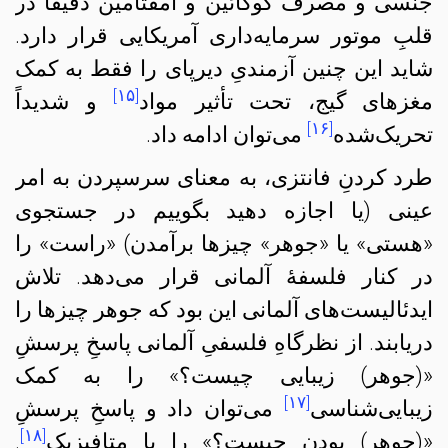
جنسی و مصرف کوکائین و آمفتامین دقیقاً در
قلبِ موتور سرمایه‌داری‌ آمریکایی قرار دارد.
شاید این چنین آزمندیِ دیرپای را فقط به کمک
[۱۵]
مغزهای گیج، تحت تأثیر مواد
و شدیداً
[۱۶]
تحریک‌شده
می‌توان ادامه داد.
طرد کردنِ فانتزی، به معنای سرسپردن به امر
عینی (یا اجازه دهید بگوییم در جستجوی
«هستی» یا «جوهر» چیزها برآمدن) «راست» را
در کنار فلسفهٔ آلمانی قرار می‌دهد. تلاش
ایدئالیست‌های آلمانی این بود که جوهر چیزها را
دریابند. از نظرگاهِ فلسفیِ آلمانی پاسخِ پرسشِ
«(جوهر) زیبایی چیست؟» را به کمک
[۱۷]
زیبایی‌شناسی
می‌توان داد و پاسخِ پرسشِ
[۱۸]
«(جوهر) بودن چیست؟» را با متافیزیک
.