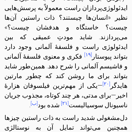
ایدئولوژی‌پردازان راست معمولاً به پرسش‌هایی
نظیر «انسان‌ها چیستند؟ ذات راستین آن‌ها
چیست؟ خاستگاه و هدفشان چیست؟»
می‌پردازند. شاید مودتِ عمیقی که بین
ایدئولوژی راست و فلسفهٔ آلمانی وجود دارد
[۱۹]
بتواند پیوستار
فکری و معنوی فلسفهٔ آلمانی
و فاشیسم آلمانی را شرح دهد. همین‌طور شاید
بتواند برای ما روشن کند که چطور مارتین
[۲۰]
هایدگر
—یکی از مهم‌ترین فیلسوفان هزارهٔ
اخیر—برای مدتی، هر چند کوتاه، مجذوب جریان
[۲۱]
[ب]
ناسیونال سوسیالیست
شده بود
.
دل‌مشغولی شدید راست به ذات راستین چیزها
همچنین می‌تواند تمایل آن به نوستالژی