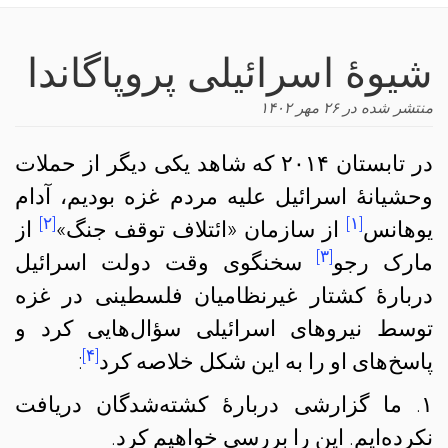
navigation
شیوهٔ اسرائیلی پروپاگاندا
منتشر شده در
۲۶ مهر ۱۴۰۲
در تابستان ۲۰۱۴ که شاهد یکی دیگر از حملات
وحشیانهٔ اسرائیل علیه مردم غزه بودیم، آدام
[۲]
[۱]
یوهانس
از سازمان «ائتلاف توقف جنگ»
از
[۳]
مارک رجو
سخنگوی وقت دولت اسرائیل
دربارهٔ کشتار غیرنظامیان فلسطینی در غزه
توسط نیروهای اسرائیلی سؤال‌هایی کرد و
[۴]
پاسخ‌های او را به این شکل خلاصه کرد
:
۱. ما گزارشی دربارهٔ کشته‌شدگان دریافت
نکرده‌ایم. این را بررسی خواهیم کرد.