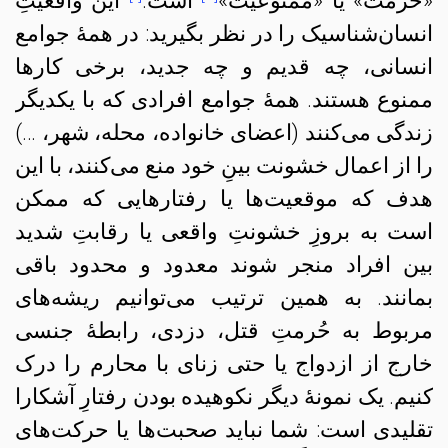
«حُرمت» یا «ممنوعیت»
است.
این واقعیتِ
انسان‌شناسیک را در نظر بگیرید: در همهٔ جوامع
انسانی، چه قدیم و چه جدید، برخی کارها
ممنوع هستند. همهٔ جوامع افرادی که با یکدیگر
زندگی می‌کنند (اعضای خانواده، محله، شهر، …)
را از اعمال خشونت بینِ خود منع می‌کنند، با این
هدف که موقعیت‌ها یا رفتارهایی که ممکن
است به بروزِ خشونتِ واقعی یا رقابتِ شدید
بین افراد منجر شوند معدود و محدود باقی
بمانند. به همین ترتیب می‌توانیم ریشه‌های
مربوط به حُرمتِ قتل، دزدی، رابطهٔ جنسی
خارج از ازدواج یا حتی زنای با محارم را درک
کنیم. یک نمونهٔ دیگر نکوهیده بودن رفتارِ آشکارا
تقلیدی است: شما نباید صحبت‌ها یا حرکت‌های