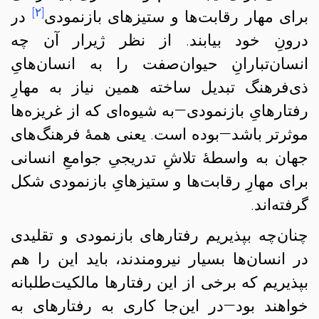
[۲]
برای مهار رقابت‌ها و ستیزهای بازنمودی
در
درونِ خود بیابند. از نظر ژیرار آن چه
انسان‌تبارانِ حیوان‌صفت را به انسان‌هایِ
ذی‌فرهنگ تبدیل ساخته همین نیاز به مهارِ
رفتارهایِ بازنمودی—به شیوه‌ای که از غریزه‌‌ها
موثرتر باشد—بوده است. یعنی همهٔ فرهنگ‌های
جهان به واسطهٔ تلاشِ تدریجیِ جوامعِ انسانی
برای مهارِ رقابت‌ها و ستیزهایِ بازنمودی شکل
گرفته‌اند.
چنان‌چه بپذیریم رفتارهای بازنمودی و تقلیدی
در انسان‌ها بسیار نیرومندند،‌ باید این را هم
بپذیریم که برخی از این رفتارها مالکیت‌طلبانه
خواهند بود—در این‌جا کاری به رفتارهای به