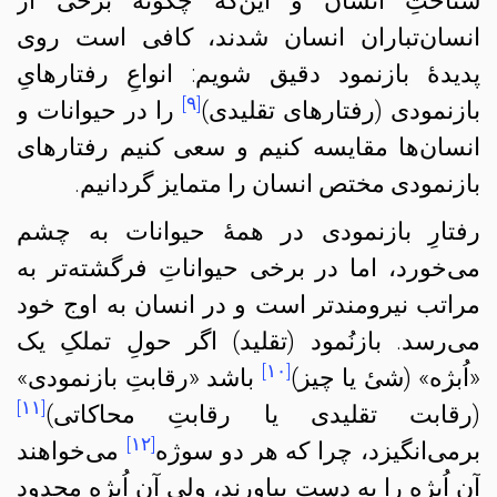
شناختِ انسان و این‌که چگونه برخی از
انسان‌تباران انسان شدند، کافی است روی
پدیدهٔ بازنمود دقیق شویم: انواعِ رفتارهایِ
[۹]
بازنمودی (رفتارهای تقلیدی)
را در حیوانات و
انسان‌ها مقایسه کنیم و سعی کنیم رفتارهای
بازنمودی مختص انسان را متمایز گردانیم.
رفتارِ بازنمودی در همهٔ حیوانات به چشم
می‌خورد، اما در برخی حیواناتِ فرگشته‌تر به
مراتب نیرومندتر است و در انسان به اوج خود
می‌رسد. بازنُمود (تقلید) اگر حولِ تملکِ یک
[۱۰]
«اُبژه» (شیٔ یا چیز)
باشد «رقابتِ بازنمودی»
[۱۱]
(رقابت تقلیدی یا رقابتِ محاکاتی)
[۱۲]
برمی‌انگیزد،‌ چرا که هر دو سوژه
می‌خواهند
آن
اُبژه
را به دست بیاورند، ولی آن
اُبژه
محدود