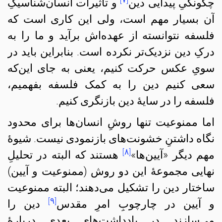
چگونگیِ پیدایی دین
و تأثیرات انسان‌شناسیکِ
آن‌ بسیار مهم است، ولی این کاری است که
فلسفه نتوانسته از عهده‌اش برآید و ما را به
درکِ دین نزدیک‌تر نکرده است. بنابراین باید در
سویِ عکس حرکت کنیم، یعنی به جای این‌که
سعی کنیم دین را به کمک فلسفه بفهمیم،
فلسفه را در سایهٔ دین بازنگری کنیم.
اما ممنوعیت تنها روشِ انسان‌ها برای محدود
نگاه داشتنِ خشونت‌های بازنمودی نیست. شیوهٔ
[۸]
مهم دیگر «آیین‌‌ها»
هستند که البته در تحلیلِ
نهایی مجموعهٔ این دو روش (ممنوعیت و آیین‌)
ساختار دین را تشکیل می‌دهند؛‌ البته ممنوعیت
[۹]
و آیین در چارچوبِ امرِ مقدس
دین را
می‌سازند. در یادداشت‌های بعدی دربارهٔ