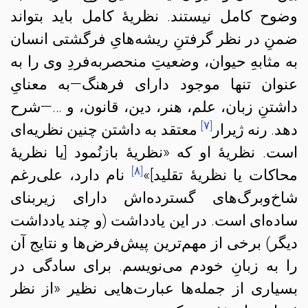
وضوح کامل نیستند. نظریهٔ کامل باید بتواند
ضمنِ در نظر گرفتنِ ریشه‌هایِ
فرگشتی
انسان
به مثابهِ حیوان، وضعیتِ منحصربه‌فردِ وی را به
عنوان تنها موجود دارای فرهنگ
—به معنایِ
داشتنِ
زبان، علم، هنر، دین، قانون، و …
—شرح
[۷]
دهد.
رنه ژیرار
معتقد به داشتن چنین نظریه‌ای
است. نظریهٔ او که «نظریهٔ بازنُمود
[یا نظریهٔ
[۸]
محاکات یا نظریهٔ تقلید]»
نام دارد، علی‌رغم
شاخ‌و‌برگ‌های گسترده‌اش دارای زیربنای
ساده‌ای است. در این‌ یادداشت (و چند یادداشت
دیگر) برخی از مهم‌ترین پیش‌فرض‌ها و نتایج آن
را به زبانِ خودم می‌نویسم. برای سادگی در
بسیاری از جمله‌ها عبارت‌هایی نظیر «از نظر