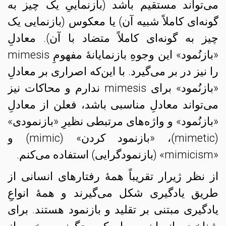
می‌تواند مستقیم باشد (بازنماییِ یک چیز به
گونه‌ای کاملاً شبیه آن) یا معکوس (بازنمایی یک
چیز به گونه‌ای کاملاً متضاد با آن). معادلِ
«بازنُمود» این وجوهِ بازنمایانهٔ مفهومِ mimesis
را نیز در بر می‌گیرد. با این‌که اصراری بر معادلِ
«بازنُمود» برای mimesis ندارم و محاکات نیز
می‌تواند معادلِ مناسبی باشد، فعلن از معادلِ
«بازنُمود» و واژه‌های مرتبطی نظیرِ «بازنمودی»
(mimetic)، «بازنمود کردن» (mimic) و
«mimicism» (بازنمودگرایی) استفاده می‌کنم.
از نظر ژیرار تقریباً همهٔ رفتارهای انسانی از
طریق یادگیری شکل می‌گیرند و همهٔ انواعِ
یادگیری مبتنی بر تقلید و بازنمود هستند. برای