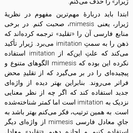
ژیرار» را حذف می‌کنم.
ابتدا باید دربارهٔ مهم‌ترین مفهوم در نظریهٔ
ژیرار، یعنی mimesis، صحبت کنم. در برخی
منابع فارسی آن را «تقلید» ترجمه کرده‌اند که
ذهن را به سمتِ imitation می‌برد. ژیرار تأکید
می‌کند که علتِ این‌که از imitation استفاده
نکرده این بوده که mimesis الگوهای متنوع و
پیچیده‌ای را در بر می‌گیرد که از تقلیدِ محض
فراتر می‌روند. بنابراین بهتر دیده از واژه‌ای
جدید استفاده کند که اگر چه از نظر معنایی
نزدیک به imitation است اما کمتر شناخته‌شده
است. به همین ترتیب، فکر می‌کنم بهتر باشد به
جایِ‌ معادل فارسی mimesis از واژه‌ای دیگر
استفاده کنیم و اجازه دهیم «تقلید» معادل