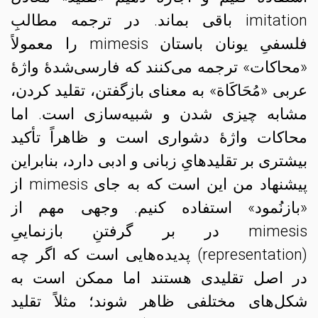
imitation باقی بماند. در ترجمه مطالبِ
فلسفیِ یونان باستان mimesis را معمولاً
«محاکات» ترجمه می‌کنند که فارسی‌شدهٔ واژهٔ
عربی «مُحَاكَاة» به معنای بازگفتن، تقلید کردن،
مشابه‌ چیزی شدن و شبیه‌سازی است. اما
محاکات واژهٔ دشواری است و
ظاهراً تأکید
بیشتری بر تقلیدهایِ زبانی و ادبی دارد، بنابراین
پیشنهاد من این است که به جای mimesis از
«بازنُمود» استفاده کنیم. وجهی مهم از
mimesis در بر گرفتنِ بازنماییِ
(representation) پدیده‌هایی است که اگر چه
در اصل تقلیدی هستند اما ممکن است به
شکل‌های مختلفی ظاهر شوند؛ مثلاً تقلید