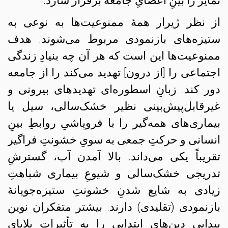
تمایز را بینِ اعضایِ جامعه برقرار سازد.
از نظر ژیرار همهٔ ممنوعیت‌ها به نوعی به
ستیزه‌های بازنمودی مربوط می‌شوند. هدف
ممنوعیت‌ها این است که هر آن چه بنیادِ زندگی
اجتماعی را [از درون] تهدید می‌کند را از جامعه
دور کند. زبانِ اسطوره‌ای تهدیدهای بیرونی و
غیرقابل‌پیش‌بینی نظیر خشک‌سالی، سیل یا
بیماری‌های همه‌گیر را با فروپاشیِ روابطِ بینِ
انسانی و حرکتِ جمعی به سویِ خشونتِ فراگیر
تقریباً یکی می‌داند. بالا آمدن آب، گسترشِ
تدریجی خشک‌سالی و شیوعِ بیماری شباهتِ
زیادی به شایع شدنِ خشونتِ ستیزه‌جویانهٔ
بازنمودی (تقلیدی) دارند. بیشتر متفکران نوین
پیدایی‌ دین‌های ابتدایی را به تأثیراتِ بلایای