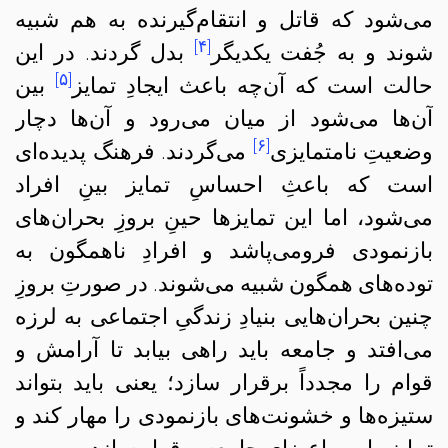
می‌شود که قاتل و انتقام‌گیرنده به هم شبیه
[۴]
شوند و به جُفت‌ یکدیگر
بدل گردند. در این
[۵]
حالت است که آن‌چه باعث ایجادِ تمایز
بین
آن‌ها می‌شود از میان می‌رود و آن‌ها دچار
[۶]
وضعیتِ نامتمایزی
می‌گردند. فرهنگ پدیده‌ای
است که باعثِ احساسِ تمایز بینِ افراد
می‌شود، اما این تمایزها حینِ بروزِ بحران‌های
بازنمودی فرومی‌پاشد و افرادِ ناهمگون به
توده‌های همگون شبیه می‌شوند. در صورتِ بروزِ
چنین بحران‌هایی بنیادِ زندگیِ اجتماعی به لرزه
می‌افتد و جامعه باید راهی بیابد تا آرامش و
قوام را مجدداً برقرار سازد؛ یعنی باید بتواند
ستیزه‌ها و خشونت‌های بازنمودی را مهار کند و