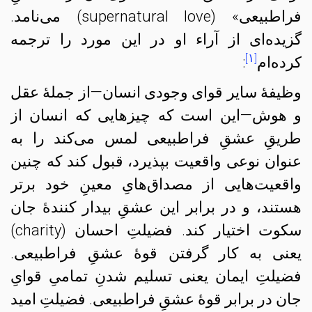
فراطبیعی» (supernatural love) می‌نامد.
گزیده‌ای از آراء او در این مورد را ترجمه
[۱]
کرده‌ام
:
وظیفهٔ سایر قوای وجودی انسان—از جملهٔ عقل
و هوش—این است که چیزهایی که انسان از
طریقِ عشقِ فراطبیعی لمس می‌کند را به
عنوان نوعی واقعیت بپذیرد، قبول کند که چنین
واقعیت‌هایی از مصداق‌هایِ معینِ خود برتر
هستند، و در برابر این عشقِ بیدار کنندهٔ جان
سکوت اختیار کند. فضیلتِ احسان (charity)
یعنی به کار گرفتن قوهٔ عشقِ فراطبیعی.
فضیلتِ ایمان یعنی تسلیم شدنِ تمامیِ قوایِ
جان در برابر قوهٔ عشقِ فراطبیعی. فضیلتِ امید