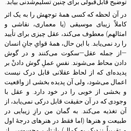
توضیح قابل‌قبولی برای چنین تسلیم‌شدنی بیابد.
در آن لحظه که کسی همهٔ توجهش را به یک اثر
کاملاً زیبای موسیقی (یا معماری، نقاشی و
امثالهم) معطوف می‌کند، عقل چیزی برای تأیید
را رد نمی‌یابد. با این حال، همهٔ قوایِ جانِ انسان
—از جمله عقل—سکوت می‌کنند و در گوش
دادن محاط می‌شوند. نفسِ عملِ گوش دادنْ بر
پدیده‌ای که از لحاظ عقلانی قابل درک نیست
اعمال می‌شود، ولی آن پدیده بخشی از واقعیت
و بخشی از خوبی را در خود دارد. و عقل با
وجودی که در آن حقیقت قابل درکی نمی‌یابد، از
آن تغذیه می‌کند. به گمان من رازِ زیبایی در
طبیعت و هنرها (اما فقط در هنرهای درجهٔ اول
و تقریباً نزدیک به کمال) بازتابِ محسوسی از