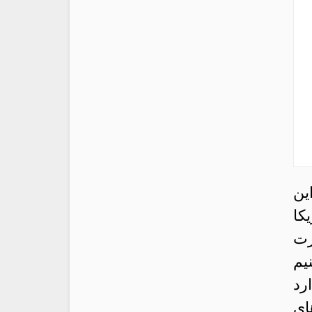
ین
اقتصاد آمریکا
رت
یم
رد
ای