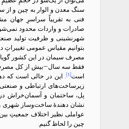
می‌توان از یک‌سو در حجمِ عظیمِ و
سنگ معدن و الوار به چین و از س
فنی به تقریباً سراسرِ جهان م
صادرات و واردات محدود نمی‌شود
شهرنشینی و ظرفیت تولید صنعتی 
بتوانیم مقیاس عمومی تغییراتِ داخ
فقط سه سال—بیش از کل مصرف 
[۱]
است
. این در حالی است که د
زیرساخت‌های ارتباطی و صنعتی د
پل، ساختمان و آسمان‌خراش در
نشان دهندهٔ ساخت‌و‌ساز شهری 
عواملی نظیر اختلاف جمعیتِ بین
چین را لحاظ گنیم.