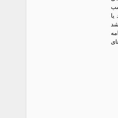
سب
یا
اشد
مه
ای