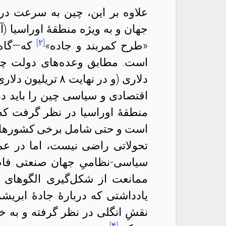
علاوه بر این، چین به سرعت در
جهان و به ويژه منطقهٔ اوراسیا (آ
[۲]
«طرح کمربند و جاده»
که—گاه ب
است. مطابق وعده‌های دولت چین
دلاری (و در نهایت ۸ تریلیون دلاری) در زیرساخت‌های ده‌ها کشور است.
اقتصادی و سیاسی چین را باید در
منطقهٔ اوراسیا در نظر گرفت که
است و حتی شامل برخی کشورهای ا
تحولاتی راضی نیست، اما در عمل
سیاسی-نظامیِ جهان صنعتی فاص
ممانعت از شکل‌گیری الگوهای ج
یادداشتی که دربارهٔ جادهٔ ابریش
نقشِ انگلی در نظر گرفته و به 
[۴]