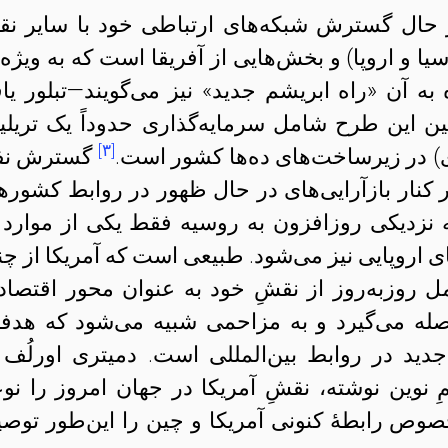
 حال گسترش شبکه‌های ارتباطی خود با سایر نق
سیا و اروپا) و بخش‌هایی از آفریقا است که به ويژه 
ه آن «راه ابریشم جدید» نیز می‌گویند—تبلور یاف
 این طرح شامل سرمایه‌گذاری حدوداً یک تریلی
[۳]
گسترش نف
 کنار بازآرایی‌های در حال ظهور در روابط کشوره
 نزدیکی روزافزون به روسیه فقط یکی از موارد 
روپایی نیز می‌شود. طبیعی است که آمریکا از چن
 روزبه‌روز از نقشِ خود به عنوان محور اقتصاد
له می‌گیرد و به مزاحمی شبیه می‌شود که هد
دید در روابط بین‌المللی است. دمیتری اورلُف 
مِ نوین نوشته، نقشِ آمریکا در جهان امروز را نو
خصوص رابطهٔ کنونی آمریکا و چین را این‌طور توص