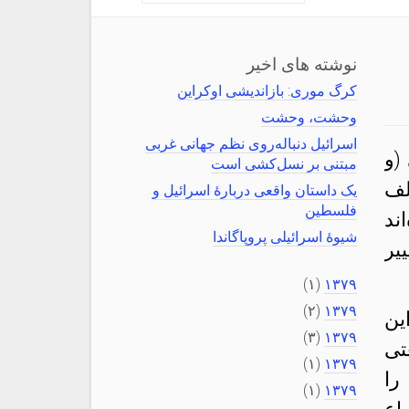
نوشته های اخیر
کرگ موری: بازاندیشی اوکراین
وحشت، وحشت
اسرائیل دنباله‌روی نظم جهانی غربی
(و
مبتنی بر نسل‌کشی است
لف
یک داستان واقعی دربارهٔ اسرائیل و
فلسطین
ند
شیوهٔ اسرائیلی پروپاگاندا
یر
(۱)
۱۳۷۹
(۲)
۱۳۷۹
ین
(۳)
۱۳۷۹
تی
(۱)
۱۳۷۹
را
(۱)
۱۳۷۹