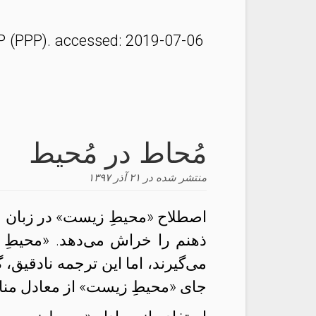
DP (PPP). accessed: 2019-07-06
مُحاط در مُحیط
منتشر شده در
۲۱ آذر ۱۳۹۷
اصطلاح «محیطِ زیست» در زبان فا
می‌گیرند، اما این ترجمه نادقیق، 
جای «محیطِ زیست» از معادل مناسب‌تر «محیط» بر