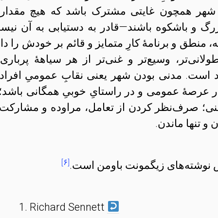
 شهر همچون غایتی مشترک باشد که هیچ مقدار 
گ و باشکوه باشند—قادر به دستیابی به آن نیس
ه، منطق و برنامهٔ کارِ متمایز و قائم بر خودش را دا
انی‌تر، وسیع‌تر و غنی‌تر از هر سیاههٔ پرباری 
 است. مدنی بودن شهر یعنی نقابِ عمومیِ افراد 
ر عرصهٔ عمومی و در راستایِ خوبیِ همگانی باشد؛ 
ینی‌؛ صرف‌نظر کردن از تعامل، مراوده و مشارکت؛
و تنها ماندن.
[۶]
اس نوشته‌های زیگمونت باومن است.
Richard Sennett