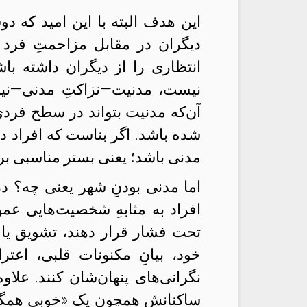
این هدف البته با این امید که دو
دیگران در مقابل مزاحمتِ فرد ب
انتظاری را از دیگران داشته ب
نیست، مدنیت—نزاکتِ مدنی—نیز
آن‌که مدنیت بتواند در سطح فردی 
شده باشد. اگر بناست که افراد در
مدنی باشد؛ یعنی بستر مناسبی برا
اما مدنی بودنِ شهر یعنی چه؟ د
افراد به مثابهِ شخصیت‌هایی عموم
تحت فشار قرار دهند، تشویق یا ت
خود، بیانِ مکنونات قلبی، اعت
نگرانی‌های پنهان‌شان کنند. علا
ساکنانش همچون یک «خوبیِ همگ