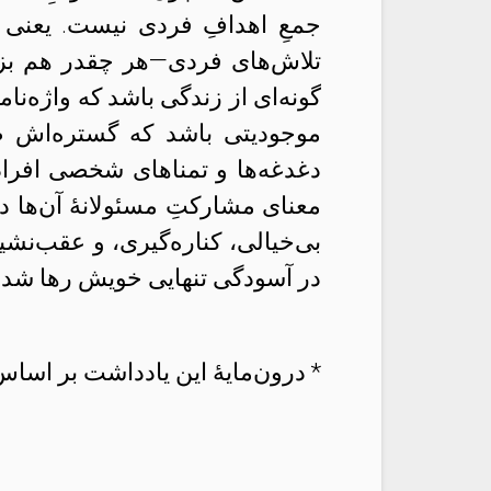
جمعِ اهدافِ فردی نیست. یعنی
تلاش‌های فردی—هر چقدر هم بزر
گونه‌ای از زندگی باشد که واژه‌نام
موجودیتی باشد که گستره‌اش طول
دغدغه‌ها و تمناهای شخصی افراد
معنای مشارکتِ مسئولانهٔ آن‌ها د
بی‌خیالی، کناره‌گیری، و عقب‌نش
در آسودگی تنهایی خویش رها شدن 
* درون‌مایهٔ این یادداشت بر اس