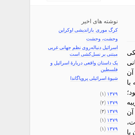
نوشته های اخیر
کرگ موری: بازاندیشی اوکراین
وحشت، وحشت
اسرائیل دنباله‌روی نظم جهانی غربی
کی
مبتنی بر نسل‌کشی است
نی
یک داستان واقعی دربارهٔ اسرائیل و
فلسطین
آن
شیوهٔ اسرائیلی پروپاگاندا
با
د؛
(۱)
۱۳۷۹
به
(۲)
۱۳۷۹
آن
۱۳۷۹
(۳)
(۱)
۱۳۷۹
ت،
(۱)
۱۳۷۹
یا