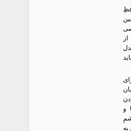
ظِ
ین
صی
از
دل
ید
ای
ان
دن
 و
مِ
به