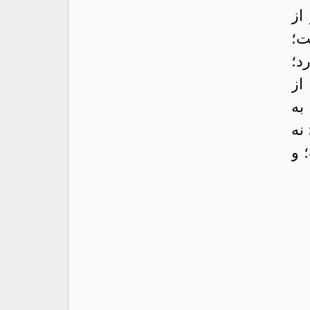
از
ت؛
رد؛
از
به
نه
 و