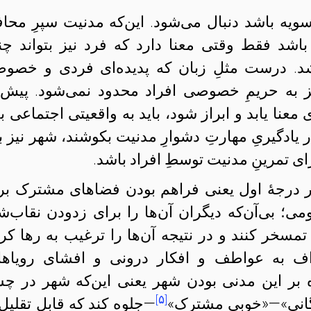
سویه باشد دنبال می‌شود. این‌که مدنیت سپرِ محاف
اشد فقط وقتی معنا دارد که فرد نیز بتواند چن
اشد. درست مثلِ زبان که پدیده‌ای فردی و خصو
 به حریمِ خصوصی افراد محدود نمی‌شود. پیش 
معنا یابد و ابراز شود، باید به واقعیتی اجتماعی ب
 یادگیریِ مهارتِ دشوارِ مدنیت بکوشند، شهر نیز با
ی تمرینِ مدنیت توسطِ افراد باشد.
ر درجهٔ اول یعنی فراهم بودن فضاهای مشترک بر
ی؛ بی‌آن‌که دیگران‌ آن‌ها را برای زدودن نقاب‌ش
مسخر کنند و در نتیجه آن‌ها را ترغیب به رها کر
راف به عواطف و افکار درونی و افشای رویاها
وه بر این مدنی بودن شهر یعنی این‌که شهر در چش
[۵]
انی»—«خوبیِ مشترک»
—جلوه کند که قابل تقلیل 