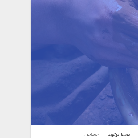
مجلهٔ یوتوپیا