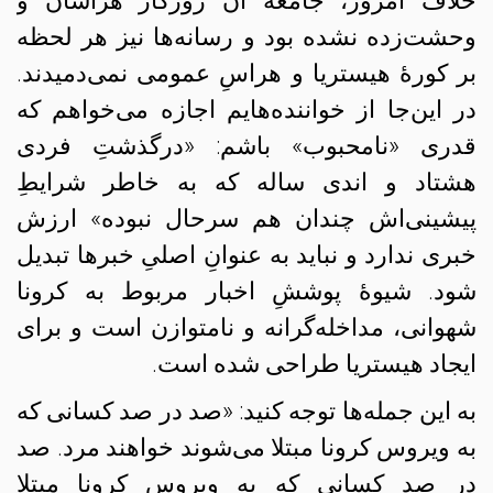
خلاف امروز، جامعهٔ آن روزگار هراسان و
وحشت‌زده نشده بود و رسانه‌ها نیز هر لحظه
بر کورهٔ هیستریا و هراسِ عمومی نمی‌دمیدند.
در این‌جا از خواننده‌هایم اجازه می‌خواهم که
قدری «نامحبوب» باشم: «درگذشتِ فردی
هشتاد و اندی ساله که به خاطر شرایطِ
پیشینی‌اش چندان هم سرحال نبوده» ارزش
خبری ندارد و نباید به عنوانِ اصلیِ خبرها تبدیل
شود. شیوهٔ پوششِ اخبار مربوط به کرونا
شهوانی، مداخله‌گرانه و نامتوازن است و برای
ایجاد هیستریا طراحی شده است.
به این جمله‌ها توجه کنید: «صد در صد کسانی که
به ویروس کرونا مبتلا می‌شوند خواهند مرد. صد
در صد کسانی که به ویروس کرونا مبتلا