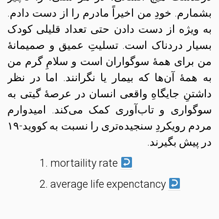
بشمارم. خودِ من اخیراً مادرم را از دست دادم.
به ویژه از دست دادن حتی تعداد قلیلی کودک
بسیار دردناک است. تسلیتِ عمیق و صمیمانهٔ
من برای همهٔ سوگواران است و سلامِ گرم من
به همهٔ آن‌ها که بیمار یا نگرانند. اما در نظر
داشتنِ جایگاهِ واقعی انسان در عرصهٔ گیتی به
سوگواری و تاب‌آوری کمک می‌کند. امیدوارم
مردم رویکردِ سنجیده‌تری را نسبت به کووید-۱۹
در پیش بگیرند.
mortaility rate
average life expenctancy