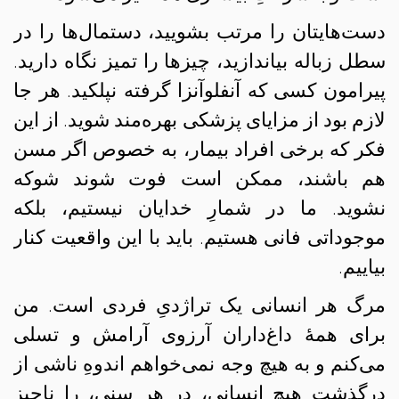
دست‌هایتان را مرتب بشویید، دستما‌ل‌ها را در
سطل زباله بیاندازید، چیزها را تمیز نگاه دارید.
پیرامون کسی که آنفلوآنزا گرفته نپلکید. هر جا
لازم بود از مزایای پزشکی بهره‌مند شوید. از این
فکر که برخی افراد بیمار، به خصوص اگر مسن
هم باشند، ممکن است فوت شوند شوکه
نشوید. ما در شمارِ خدایان نیستیم، بلکه
موجوداتی فانی هستیم. باید با این واقعیت کنار
بیاییم.
مرگ هر انسانی یک تراژدیِ فردی است. من
برای همهٔ داغ‌داران آرزوی آرامش و تسلی
می‌کنم و به هیچ وجه نمی‌خواهم اندوهِ ناشی از
درگذشت هیچ انسانی، در هر سنی، را ناچیز