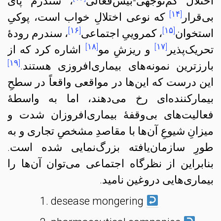
اختلال کم‌توجّهی-بیش‌فعالی
، سندرم پای
[۱۴]
بی‌قرار
که نوعی اختلالِ خواب است، پوکیِ
[۱۶]
[۱۵]
استخوان
، کمروییِ اجتماعی
، سندرم رودهٔ
[۱۸]
[۱۷]
تحریک‌پذیر
و ریزشِ مو
اشاره کرد که از
[۱۹]
بارزترین نمونه‌های بیماری‌افروزی هستند.
این درست که این‌ها در مواقعی واقعاً در سطحِ
بیمارکننده‌ای رخ می‌دهند، اما به واسطهٔ
فعالیت‌های بی‌وقفهٔ بیماری‌افروزان شدت و
میزانِ شیوعِ آن‌ها با مقاصدِ مشخصِ تجاری و به
طورِ سازمان‌یافته بزرگ‌نمایی شده است.
بنابراین از نظرگاه اجتماعی می‌توان آن‌ها را
بیماری‌هایی دروغین نامید.
desease mongering