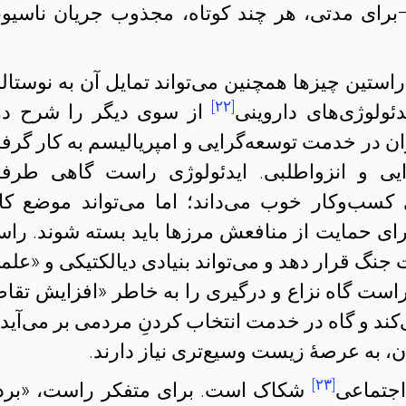
—برای مدتی، هر چند کوتاه، مجذوب جریان ناسیون
ستین چیزها همچنین می‌تواند تمایل آن به نوستال
[۲۲]
ولوژی‌های داروینی
از سوی دیگر را شرح ده
ان در خدمت توسعه‌گرایی و امپریالیسم به کار گرف
یی و انزواطلبی. ایدئولوژی راست گاهی طرفد
سب‌و‌کار خوب می‌داند؛ اما می‌تواند موضع کامل
برای حمایت از منافعش مرزها باید بسته شوند. را
 جنگ قرار دهد و می‌تواند بنیادی دیالکتیکی و «علم
راست گاه نزاع و درگیری را به خاطر «افزایش تقاض
‌کند و گاه در خدمت انتخاب کردنِ مردمی بر می‌آید 
ن، به عرصهٔ زیست وسیع‌تری نیاز دارند.
[۲۳]
جتماعی
شکاک است. برای متفکر راست، «برد