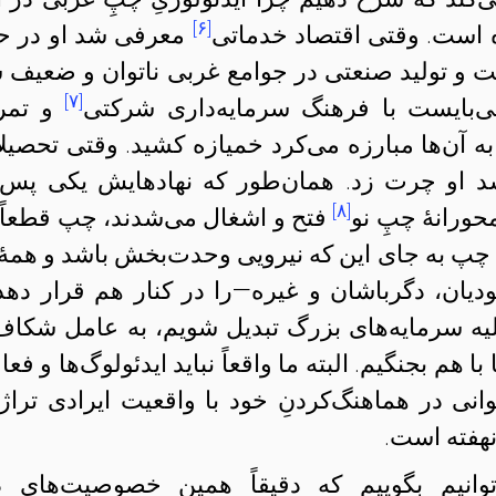
[۶]
است. وقتی اقتصاد خدماتی
معرفی شد او در ح
ت و تولید صنعتی در جوامع غربی ناتوان و ضعیف 
[۷]
می‌بایست با فرهنگ سرمایه‌داری شرکتی
و تمر
ه آن‌ها مبارزه می‌کرد خمیازه کشید. وقتی تحصیل
 شد او چرت زد. همان‌طور که نهادهایش یکی پس 
[۸]
رانهٔ چپِ نو
فتح و اشغال می‌شدند، چپ قطعاً 
 چپ به جای این‌ که نیرویی وحدت‌بخش باشد و همهٔ 
دیان، دگرباشان و غیره—را در کنار هم قرار دهد 
 علیه سرمایه‌های بزرگ تبدیل شویم، به عامل شکاف
هم بجنگیم. البته ما واقعاً نباید ایدئولوگ‌ها و فعا
انی در هماهنگ‌کردنِ خود با واقعیت ایرادی تراژ
نهفته است.
نیم بگوییم که دقیقاً همین خصوصیت‌های ذات