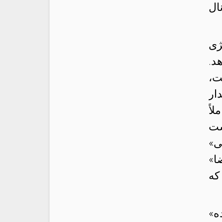
ال
ژی
د.
ت،
ار
اً
ست
ی»
ا»
که
ه»