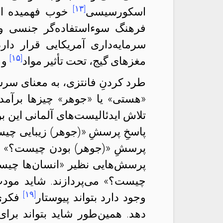
[۱۳]
اسکورسیسی
خوب فهمیده اس
فرهنگ سوءاستفاده‌گر جنسی و م
سرمایه‌داری‌ آمریکایی قرار دا
[۱۵]
مغزهای گیج، تحت تأثیر مواد
و 
طرد کردنِ فانتزی، به معنای سرس
«هستی» یا «جوهر» چیزها برآمدن
تلاش ایدئالیست‌های آلمانی این بود
پاسخِ پرسشِ «(جوهر) زیبایی چی
پرسشِ «(جوهر) بودن چیست؟» را
پرسش‌هایی نظیر «انسان‌ها چیس
چیست؟» می‌پردازند. شاید مودت
[۱۹]
وجود دارد بتواند پیوستار
فکری 
دهد. همین‌طور شاید بتواند برا