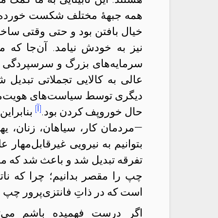
همه جبههٔ مختلف شکست خورده 
خیال بافتن بود و حتی وقتی ساخ
نیز به خودش نیامد. آن‌جا که 
سرمایه‌‌های بزرگ و سرسپردگی ب
عالی به کالایی تجملاتی تبدیل
دیگری توسط سیاست‌های هویت‌محو
[آ]
حال خور‌و‌پف کردن بود.
بنابراین
—مردمان کار، سیاهان، زنان، یهو
بتوانیم به نیرویی غیرقابل‌مهار
تفرقه تبدیل شد و باعث شد که ما با 
چپ را مقصر بدانیم؛ چرا که ناتو
است که در ذاتِ فانتزی‌پرور چپ 
اگر درست فهمیده باشم می‌توا