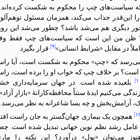
د که سیاست‌های چپ را محکوم به شکست کرده‌‌اند. 
ا این‌قدر جذاب می‌کند، همزمان مسئول توهم‌آلود
ا جور دیگری هم می‌شد باشد؟ چطور می‌شد این روی
شت؟ ظن من این است که سیاست‌های چپ فقط وق
[۹]
لاً در مقابل «شرایط انسانی»
قرار بگیرد.
 می‌رسد که «چپ» محکوم به شکست است، آیا را
ه است؟ بر خلاف چپ که خواب‌‌ او را برده است، را
[۱
بلعیده شده است. در جهان سرمایه‌داری خش
گی می‌کنیم ایدهٔ سنتاً محافظه‌کارانهٔ «بازارِ آزاد»
ژیک، آرامش‌بخش و چه بسا شاعرانه به نظر می‌رسد.
[۱
همچون یک بیماری جهان‌گستر به جان راست افتا
ه عامل رشد نظم نوین جهانی تبدیل شده است. چط
وز می‌توان «پول» درآورد؟ این نکته را مارت