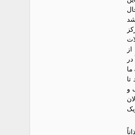
ال
شد
کز
ات
از
در
ما
تا
 و
لان
یک
اً