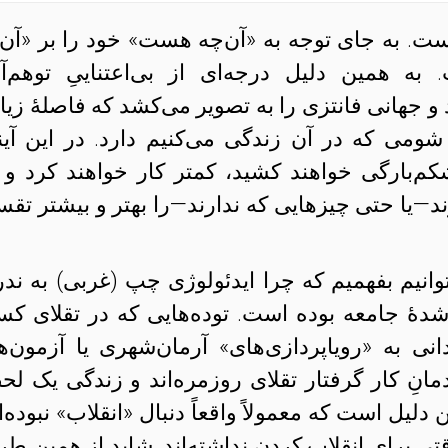
ت. به جای توجه به «آن‌چه هست» خود را بر «آن‌
ه همین دلیل درجه‌ای از بی‌اعتناییِ توهم‌آلو
 جهانی فانتزی را به تصویر می‌‌کشد که فاصلهٔ زیا
شومی که در آن زندگی می‌کنیم دارد. در این آیند
‌بارگی خواهند کشید، کمتر کار خواهند کرد و ی
د—یا حتی چیزهایی که ندارند—را بهتر و بیشتر تقس
وانیم بفهمیم که چرا ایدئولوژی چپ (غربی) به ند
شدهٔ جامعه بوده است. توده‌هایی که در تقلای ک
نی به «رویاپردازی‌های» آرمان‌شهری یا آزمون‌ها
مانِ کار گرفتار تقلای روزمره‌اند و زندگی یک لح
لیل است که معمولاً واقعاً دنبال «انقلاب» نبوده‌ان
ی برای انقلاب کردن نداشته‌اند. شاید از همین طر