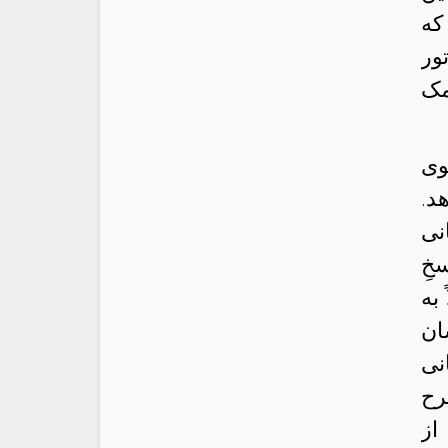
که
ور
مک
وی
د.
نی
خِ
به
ان
نی
رح
از