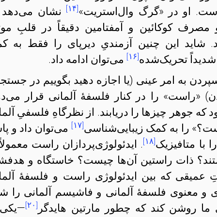
[۱۴]
ت. او در «گرگ وال‌استریت»
نشان می‌دهد 
صرف کوکائین و آمفتامین دقیقاً در قلبِ موت
رد. شاید این چنین آزمندیِ دیرپای را فقط به ک
[۱۶]
شدیداً تحریک‌شده
می‌توان ادامه داد.
پردن به امر عینی (یا اجازه دهید بگوییم در جستج
) «راست» را در کنار فلسفهٔ آلمانی قرار می‌ده
 که جوهر چیزها را دریابند. از نظرگاهِ فلسفیِ آلما
[۱۷]
ست؟» را به کمک زیبایی‌شناسی
می‌توان داد و پاس
[۱۸]
 با متافیزیک
. ایدئولوژی‌پردازان راست معمولاً 
تند؟ ذات راستین آن‌ها چیست؟ خاستگاه و هدفش
ِ عمیقی که بین ایدئولوژی راست و فلسفهٔ آلما
و معنوی فلسفهٔ آلمانی و فاشیسم آلمانی را ش
[۲۰]
ی ما روشن کند که چطور مارتین هایدگر
—یکی 