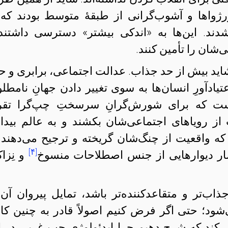
ورژواها و آشوب‌گرانی از طبقهٔ متوسط بودند که 
شدند. این‌ها به «اندکی بیشتر» دسترسی داشتند
‌شان را تأمین کنند.
ید بیش از حد جذاب. عدالت اجتماعی، برابری و ح
تیادآورِ انسان‌ها به سوی تغییر دادن جهانِ نامطل
ست که برای شورش‌گرانِ سرسختِ چپ‌گرا تقریب
ز رویاهای اجتماعی‌شان بکشند و به عالم بیدا
رند که واقعیت از چنگ‌شان گریخته و ترجیح می‌دهند 
[۴]
ار دیوارهایی از جنس اصطلاحات منسوخ
و نِزا
ذاب‌تر و متقاعدکننده‌تر باشد، تمایل پیروان آن 
‌شود؛ حتی اگر فرض کنیم اصولاً قادر به چنین کا
ی‌کند که شرح دهیم چرا ایدئولوژیِ چپِ غربی در ا