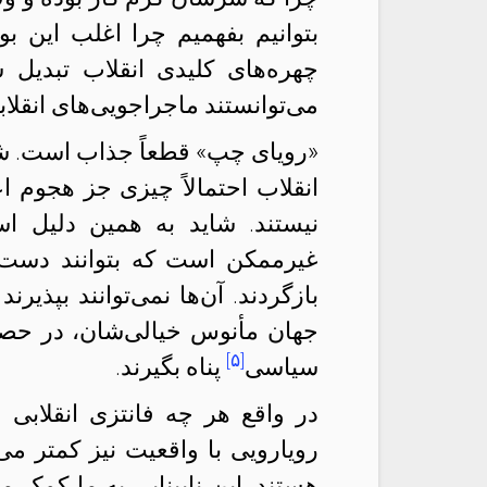
بتوانیم بفهمیم چرا اغلب این ب
چهره‌های کلیدی انقلاب تبدیل 
می‌توانستند ماجراجویی‌های انقلابی
«رویای چپ» قطعاً جذاب است. شا
انقلاب احتمالاً چیزی جز هجوم اع
نیستند. شاید به همین دلیل ا
غیرممکن است که بتوانند دست ا
بازگردند. آن‌ها نمی‌توانند بپذی
جهان مأنوس خیالی‌شان، در حص
[۵]
سیاسی
پناه بگیرند.
در واقع هر چه فانتزی انقلابی ج
رویارویی با واقعیت نیز کمتر می
هستند. این نابینایی به ما کمک م