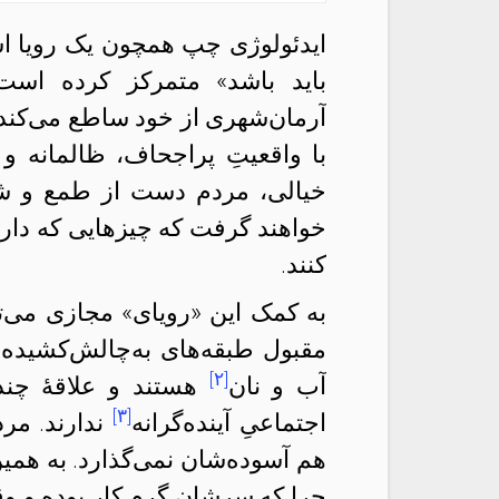
ایدئولوژی چپ همچون یک رویا اس
باید باشد» متمرکز کرده است. ب
آرمان‌شهری از خود ساطع می‌کند و
با واقعیتِ پراجحاف، ظالمانه و 
خیالی، مردم دست از طمع و شکم
خواهند گرفت که چیزهایی که دارن
کنند.
به کمک این «رویای» مجازی می‌ت
مقبول طبقه‌های به‌چالش‌کشیده‌
[۲]
آب و نان
هستند و علاقهٔ چندا
[۳]
اجتماعیِ آینده‌گرانه
ندارند. مرد
هم آسوده‌شان نمی‌گذارد. به همین د
چرا که سرشان گرم کار بوده و وقت