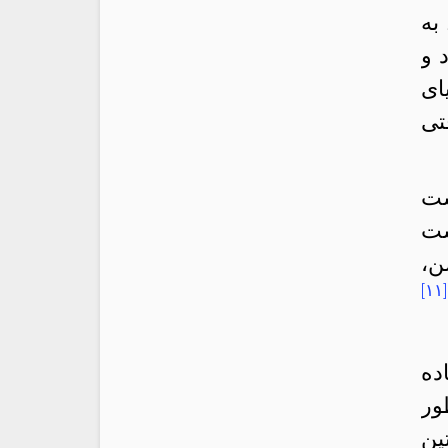
به
 و
ای
تی
ست
ست
ن،
[۱۱]
ده
ور
ین