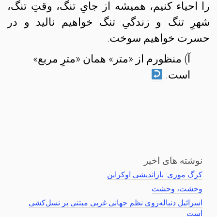
را احیاء کنیم، همیشه از جایِ تنگ، وقتِ تنگ،
شهرِ تنگ و زندگیِ‌ تنگ خواهیم نالید و در
حسرت خواهیم سوخت.
آ) منظورم از «متر» همان «مترِ مربع»
است.
نوشته های اخیر
کرگ موری: بازاندیشی اوکراین
وحشت، وحشت
اسرائیل دنباله‌روی نظم جهانی غربی مبتنی بر نسل‌کشی
است