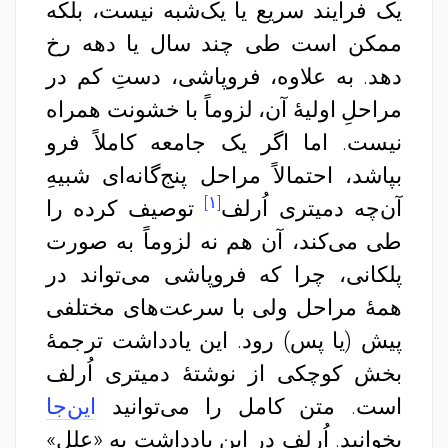
یک فرایند سریع یا یک‌شبه نیست، بلکه
ممکن است طی چند سال یا دهه رخ
دهد. به علاوه، فروپاشی، دستِ کم در
مراحلِ اولیهٔ آن، لزوماً با خشونت همراه
نیست. اما اگر یک جامعه کاملاً فرو
بپاشد، احتمالاً مراحل پنج‌گانه‌ای شبیهِ
[۱]
آن‌چه دمیتری اُرلف
توصیف کرده را
طی می‌کند، آن هم نه لزوماً به صورت
پلکانی، چرا که فروپاشی می‌تواند در
همهٔ مراحل ولی با سرعت‌های مختلفی
پیش (یا پس) رود. این یادداشت ترجمهٔ
بخش کوچکی از نوشتهٔ دمیتری اُرلف
است. متن کامل را می‌توانید
این‌جا
بخوانید. اُرلف در این یادداشت به «علل»