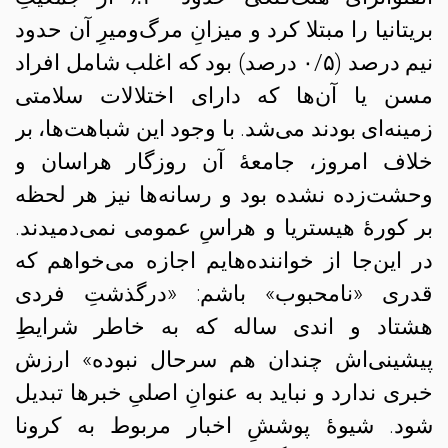
بریتانیا را مبتلا کرد و میزانِ مرگ‌و‌میرِ آن حدود
نیم درصد (۰/۵ درصد) بود که اغلب شامل افراد
مسن یا آن‌ها که دارای اختلالات سلامتی
زمینه‌ای بودند می‌شد. با وجود این شباهت‌ها، بر
خلاف امروز، جامعهٔ آن روزگار هراسان و
وحشت‌زده نشده بود و رسانه‌ها نیز هر لحظه
بر کورهٔ هیستریا و هراسِ عمومی نمی‌دمیدند.
در این‌جا از خواننده‌هایم اجازه می‌خواهم که
قدری «نامحبوب» باشم: «درگذشتِ فردی
هشتاد و اندی ساله که به خاطر شرایطِ
پیشینی‌اش چندان هم سرحال نبوده» ارزش
خبری ندارد و نباید به عنوانِ اصلیِ خبرها تبدیل
شود. شیوهٔ پوششِ اخبار مربوط به کرونا