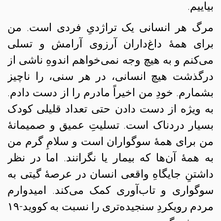
بیاییم.
مرگ هر انسانی یک تراژدیِ فردی است. من
برای همهٔ داغ‌داران آرزوی آرامش و تسلی
می‌کنم و به هیچ وجه نمی‌خواهم اندوهِ ناشی از
درگذشت هیچ انسانی، در هر سنی، را ناچیز
بشمارم. خودِ من اخیراً مادرم را از دست دادم.
به ویژه از دست دادن حتی تعداد قلیلی کودک
بسیار دردناک است. تسلیتِ عمیق و صمیمانهٔ
من برای همهٔ سوگواران است و سلامِ گرم من
به همهٔ آن‌ها که بیمار یا نگرانند. اما در نظر
داشتنِ جایگاهِ واقعی انسان در عرصهٔ گیتی به
سوگواری و تاب‌آوری کمک می‌کند. امیدوارم
مردم رویکردِ سنجیده‌تری را نسبت به کووید-۱۹