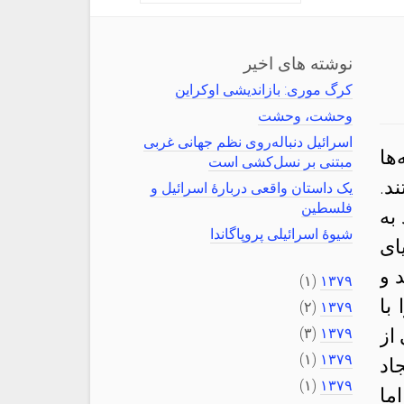
نوشته های اخیر
کرگ موری: بازاندیشی اوکراین
وحشت، وحشت
اسرائیل دنباله‌روی نظم جهانی غربی
ها
مبتنی بر نسل‌کشی است
د.
یک داستان واقعی دربارهٔ اسرائیل و
فلسطین
به
شیوهٔ اسرائیلی پروپاگاندا
ای
 و
(۱)
۱۳۷۹
با
(۲)
۱۳۷۹
از
۱۳۷۹
(۳)
(۱)
۱۳۷۹
اد
(۱)
۱۳۷۹
ما